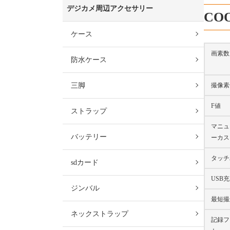
デジカメ周辺アクセサリー
CO
ケース
画素数
防水ケース
撮像素
三脚
F値
ストラップ
マニュ
バッテリー
ーカス
タッチ
sdカード
USB
ジンバル
最短撮
ネックストラップ
記録フ