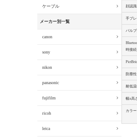
顔認識
ケーブル
手ブレ
メーカー別一覧
バルブ
canon
Bluet
時接続
sony
PictBr
nikon
防塵性
panasonic
耐低温
fujifilm
幅x高
カラー
ricoh
leica