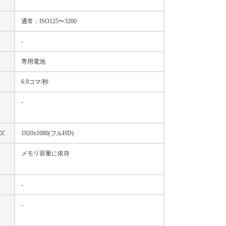
通常：ISO125〜3200
-
専用電池
6.9コマ/秒
-
ズ
1920x1080(フルHD)
メモリ容量に依存
-
-