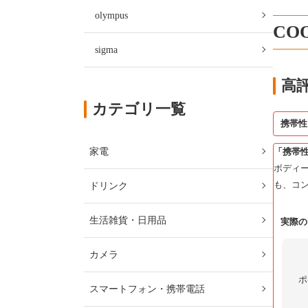
olympus
CO
sigma
高
カテゴリ一覧
携帯
家電
「携帯性
ボディ
も、コ
ドリンク
生活雑貨・日用品
実際の
カメラ
ポ
スマートフォン・携帯電話