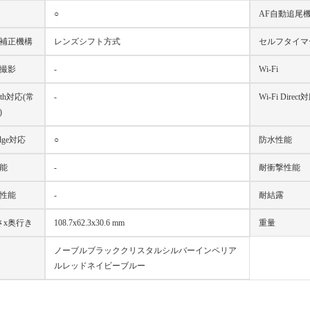
○
AF自動追尾
補正機構
レンズシフト方式
セルフタイマ
撮影
-
Wi-Fi
ooth対応(常
-
Wi-Fi Direct
)
idge対応
○
防水性能
能
-
耐衝撃性能
性能
-
耐結露
さx奥行き
108.7x62.3x30.6 mm
重量
ノーブルブラッククリスタルシルバーインペリア
ルレッドネイビーブルー