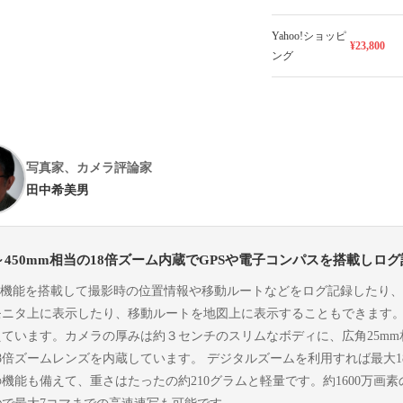
Yahoo!ショッピ
¥23,800
ング
写真家、カメラ評論家
田中希美男
5～450mm相当の18倍ズーム内蔵でGPSや電子コンパスを搭載しロ
PS機能を搭載して撮影時の位置情報や移動ルートなどをログ記録したり
モニタ上に表示したり、移動ルートを地図上に表示することもできます。内
えています。カメラの厚みは約３センチのスリムなボディに、広角25mm
18倍ズームレンズを内蔵しています。 デジタルズームを利用すれば最大1
機能も備えて、重さはたったの約210グラムと軽量です。約1600万画素の