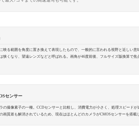
秒で最大7コマまでの高速連写も可能です。
角
に映る範囲を角度に置き換えて表現したもので、一般的に言われる視野と近しい意
は狭くなり、望遠レンズなどと呼ばれる。画角が46度前後、フルサイズ版換算で焦点
OSセンサー
ラの撮像素子の一種。CCDセンサーと比較し、消費電力が小さく、処理スピードが
の画質差も解消されているため、現在はほとんどのカメラがCMOSセンサーを搭載