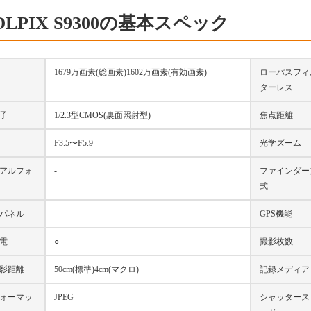
OLPIX S9300の基本スペック
1679万画素(総画素)1602万画素(有効画素)
ローパスフィ
ターレス
子
1/2.3型CMOS(裏面照射型)
焦点距離
F3.5〜F5.9
光学ズーム
アルフォ
-
ファインダー
式
パネル
-
GPS機能
充電
○
撮影枚数
影距離
50cm(標準)4cm(マクロ)
記録メディア
ォーマッ
JPEG
シャッタース