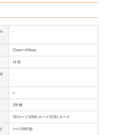
ル
-
25mm〜450mm
18 倍
方
-
○
200 枚
SDカードSDHCカードSDXCカード
ピ
1〜1/2000 秒