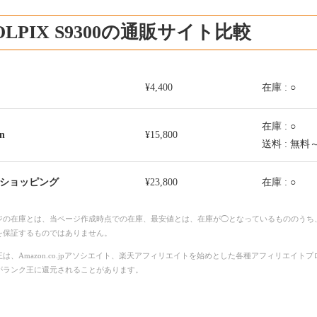
OLPIX S9300の通販サイト比較
¥4,400
在庫 : ○
在庫 : ○
n
¥15,800
送料 : 無料
o!ショッピング
¥23,800
在庫 : ○
ジの在庫とは、当ページ作成時点での在庫、最安値とは、在庫が◯となっているもののうち
を保証するものではありません。
は、Amazon.co.jpアソシエイト、楽天アフィリエイトを始めとした各種アフィリエイ
がランク王に還元されることがあります。