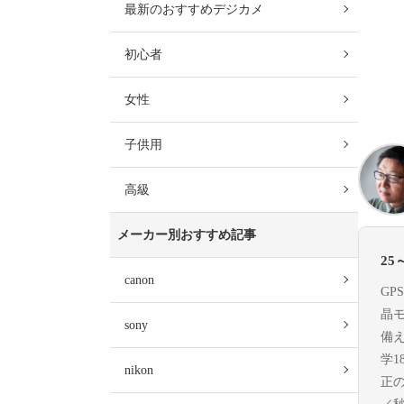
最新のおすすめデジカメ
初心者
女性
子供用
高級
メーカー別おすすめ記事
2
canon
G
晶
sony
備
学
nikon
正の