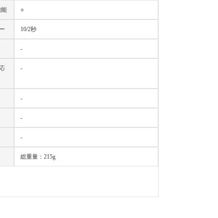
機能
○
ー
10/2秒
-
対応
-
-
-
-
総重量：215g