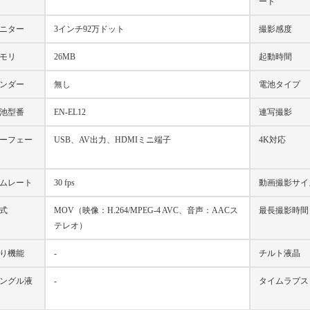
ード
ニター
3インチ92万ドット
撮影感度
モリ
26MB
起動時間
ンダー
無し
電池タイプ
池型番
EN-EL12
連写撮影
ーフェー
USB、AV出力、HDMIミニ端子
4K対応
ムレート
30 fps
動画撮影サイ
式
MOV（映像：H.264/MPEG-4 AVC、音声：AACス
最長撮影時間
テレオ）
り機能
-
チルト液晶
ングル液
-
タイムラプス