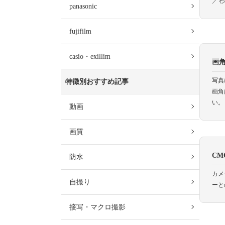
／
panasonic
fujifilm
casio・exillim
画
写真
特徴別おすすめ記事
画角
い。
動画
画質
CM
防水
カメ
自撮り
ーと
接写・マクロ撮影