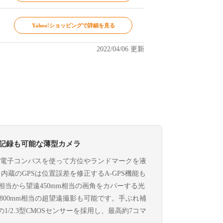
Yahoo!ショッピングで詳細を見る
2022/04/06 更新
グ記録も可能な薄型カメラ
、電子コンパスを使って方位やランドマークを液
蔵のGPSは位置誤差を修正するA-GPS機能も
相当から望遠450mm相当の画角をカバーする光
800mm相当の超望遠撮影も可能です。手ぶれ補
1/2.3型CMOSセンサーを採用し、最高約7コマ