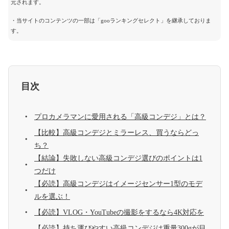
元されます。
・当サイトのコンテンツの一部は「gooランキングセレクト」を継承しておりま
す。
目次
プロカメラマンに愛用される「高級コンデジ」とは？
【比較】高級コンデジとミラーレス、買うならどっ
ち？
【結論】失敗しない高級コンデジ選びのポイントは1
つだけ
【必読】高級コンデジはイメージセンサー1型のモデ
ルを選ぶ！
【必読】VLOG・YouTubeの撮影をするなら4K対応を
【必読】持ち運びやすい高級コンデジは重量300gが目