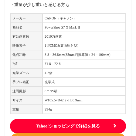
・重量が少し重いと感じる方も
メーカー
CANON（キャノン）
商品名
PowerShot G7 X Mark II
有効画素数
2010万画素
映像素子
1型CMOS(裏面照射型)
焦点距離
8.8～36.8mm(35mm判換算値：24～100mm)
F値
F1.8～F2.8
光学ズーム
4.2倍
手ブレ補正
光学式
連写撮影
8コマ/秒
サイズ
W105.5×D42.2×H60.9mm
重量
294g
Yahoo!ショッピングで詳細を見る