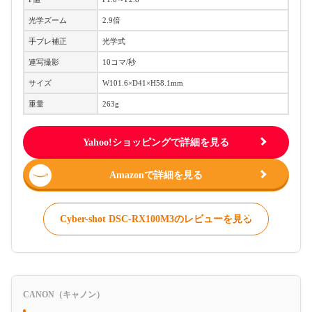
光学ズーム
2.9倍
手ブレ補正
光学式
連写撮影
10コマ/秒
サイズ
W101.6×D41×H58.1mm
重量
263g
Yahoo!ショッピングで詳細を見る
Amazonで詳細を見る
Cyber-shot DSC-RX100M3のレビューを見る
CANON（キャノン）