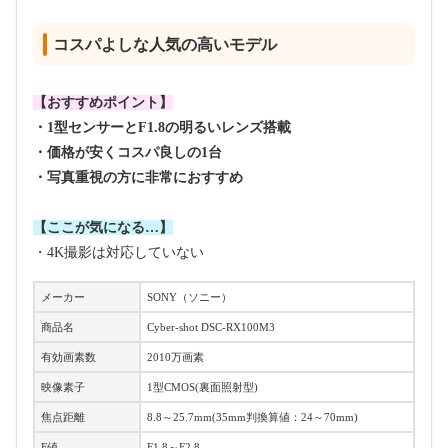
コスパよしな人気の高いモデル
【おすすめポイント】
・1型センサーとF1.8の明るいレンズ搭載
・価格が安くコスパ良しの1台
・写真重視の方に非常におすすめ
【ここが気になる…】
・4K撮影は対応していない
メーカー
SONY（ソニー）
商品名
Cyber-shot DSC-RX100M3
有効画素数
2010万画素
映像素子
1型CMOS(裏面照射型)
焦点距離
8.8～25.7mm(35mm判換算値：24～70mm)
F値
F1.8～F2.8