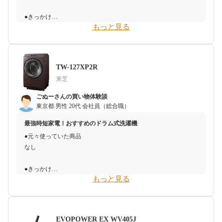
●きっかけ
●決め手
もっと見る
床は基本的にはロボット掃除機で掃除をするのですが、ちょっと
購入の決め手は、3万円を切る安さでした。それと、Amazonや楽
埃や髪の毛が気になった際に掃除する為に、ハンディクリーナー
天などでの口コミが非常に良かったことも購入のきっかけに成り
が欲しく購入を検討しました。
ました。
TW-127XP2R
●予算感
●懸念点
東芝
購入前は、メインの掃除機にはしないし、ハンディタイプなの
重いという口コミでした。
で、1万円程度で購入できればいいなと思っていました。色々調
ごぬーさんの買い物体験談
べているうちに、この商品は2万円以上しましたが、口コミもよ
●搬入・受取・開封・設置時のトラブル
東京都
男性
20代
会社員（総合職）
く機能面やデザイン面でも惹かれていき購入を決めました。
なし
最強時短家電！おすすめのドラム式洗濯機
●元々使っていた商品
●決め手
●使ってみた感想（良かったこと）
なし
この商品はコンパクトながらも抜群の吸引力があり、評判がとて
吸引力は噂通り、想像以上にありました。以前の掃除機では、畳
も良かった上に、見た目もスタイリッシュでリビングに出してい
や絨毯の上のゴミはなかなか吸い取れなかったのですが、こちら
●きっかけ
てもお洒落なデザインだったので選びました。
はスムーズに吸引してくれます。また、吸引口のローラーに髪の
もっと見る
夜間に洗濯をすると、従来の洗濯機の振動や騒音が隣近所に響い
毛が絡んでしまうのが嫌いで、こちらはどうなのか不安でした
てしまい、ご近所トラブルになってしまった。そこで、ドラム式
●懸念点
が、そのようなことは一切なく、とてもストレスフルに使えてい
洗濯機の静音性の高さを知り、夜間洗濯の騒音対策のために買い
少し吸引の音が大きいというところ。
ます。さらに、ゴミ捨ても手を汚すことなく簡単にできるので、
替えを決意した。
買ってよかったです。
EVOPOWER EX WV405J