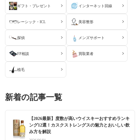
た。ちょっとした地震で何か不具合が出たら困るなと思いまし
●その他
ギフト・プレゼント
インターネット回線
た。
なし
●どのような人におすすめできるか
レーシック・ICL
美容整形
地上波の番組を見る人はもちろん、それらを見ない人でも、スポ
ーツやストリーミングの動画サイトを視聴する人は、このテレビ
探偵
メンズサポート
で見ると明らかに人生の幸福度が上がるのでおすすめです。
FP相談
買取業者
●気にする必要がなかったこと
実際に家のテレビ台にテレビを置くまで、今の台で支え切れるの
かわかりませんでしたが、逆に今までのテレビよりもスリムみた
植毛
いで、問題ありませんでした。
●その他
新着の記事一覧
HDDは外付けで、全番組録画のレコーダーだと10万円近くする
ため、4TBのハードディスクを1万円ほどで買いました。録画機
能も有効に使いたい人は注意が必要です。
【2026最新】度数が高いウイスキーおすすめランキ
ング12選！カスクストレングスの魅力とおいしい飲
み方を解説