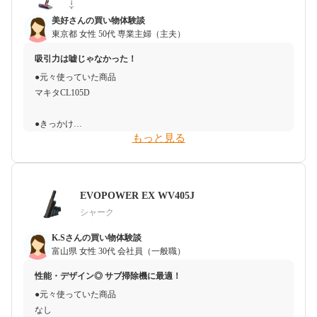
美好さんの買い物体験談
東京都
女性
50代
専業主婦（主夫）
吸引力は嘘じゃなかった！
●元々使っていた商品
マキタCL105D
●きっかけ
もっと見る
以前から吸引力が評判のダイソンの掃除機に魅力を感じていまし
たが、高価なためなかなか購入しにくかったところ、たまたまコ
ストコでセールをしていたので、購入を決意しました。
EVOPOWER EX WV405J
●予算感
シャーク
購入前はダイソンは5万円以上は絶対にするし、例え購入したと
しても、本当に吸引力があるのかはわからないので、購入は諦め
K.Sさんの買い物体験談
ていました。
富山県
女性
30代
会社員（一般職）
でも、大型店で見てみると、国産メーカーでも5万円を超えるも
性能・デザイン◎ サブ掃除機に最適！
のがたくさんあり、掃除機の相場が高いことを知りました。
●元々使っていた商品
そんな時、コストコのセールでダイソンが3万円を切っていたの
なし
で、迷わず購入しました。