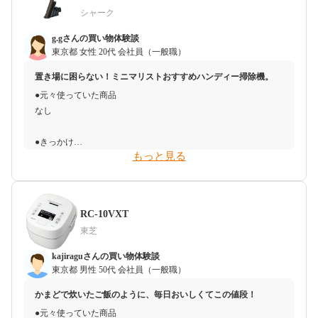
又、家族が増えて洗濯物が増え、従来の洗濯機では一度に洗える
●搬入・受取・開封・設置時のトラブル
シャーク
量が足りなくなってしまった。そこで、ドラム式洗濯機の大容量
なし
●使ってみた感想（悪かったこと）
性能を知り、洗濯の効率化を図るために買い替えを検討した。
以前使っていた掃除機は一度スイッチボタンを押せば、スイッチ
g.gさんの買い物体験談
●使ってみた感想（良かったこと）
を離してもそのままずっと使えていたのですが、こちらは、スイ
東京都
女性
20代
会社員（一般職）
●予算感
想像通り吸引力が強く、ゴミを吸収するには文句なしでした。デ
ッチボタンをずっと押したままにしていないと使えないので、人
置き場に困らない！ミニマリストおすすめハンディー掃除機。
購入前の予算：5万円程度
ザインもダークチョコレートという色を購入しましたが、マット
差し指や中指が痛くなってきます。
●元々使っていた商品
購入前の期待：静音性の向上、洗濯の効率化、洗濯物のダメージ
な質感で高級感もありスタイリッシュなので部屋の雰囲気を崩さ
なし
軽減
ず馴染んでくれてよかったです。また、溜まったゴミの捨て方に
●どのような人におすすめできるか
調べる中での期待の変化：
関しても、ボタンひとつで簡単に捨てることができたところもよ
少々重たいので、お年寄りには不向きかもしれません。吸引力が
●きっかけ
購入前は、ドラム式洗濯機は静かだと聞いていたが、実際に使用
かったです。
あり、掃除が早く済むので、埃を簡単に吸い取りたい人、時間の
もっと見る
ルンバを3年ほど利用しており、普通の掃除機を持たずとも生活
者の口コミやレビューを見て、静音性が高いことを再確認。特に
無い人、家事の時短をしたい人に向いていると思います。
できていましたが、ペットの毛が隙間に入ったりするので、掃除
夜間洗濯をすることが多いため、静音性の向上に期待が高まっ
●使ってみた感想（悪かったこと）
できるような簡易掃除機を探していました。
た。
吸引時の音の大きさはある程度覚悟はしていましたが、やはりや
●気にする必要がなかったこと
又、購入前は、大容量性能や高速洗濯機能などを知り、効率的な
や大きかったです。エコモードもあるので、そちらのモードを使
購入前、重さが気になりましたが、使う時間を短くしたり、持ち
RC-10VXT
●予算感
洗濯ができることに期待していた。しかし、調べる中で実際の洗
えば音は多少軽減されますが、やはりフルパワーで使いたいの
上げる回数を減らしたので、気にならなくなりました。
東芝
10,000円台で手ごろな掃除機を探していたのですが、吸引力があ
濯時間や洗濯プログラムの違いを比較し、さらに効率化の期待が
で、掃除機をかけるタイミングは少し気を遣います。
り、ペットの毛も問題なく吸い込めるような掃除機は20,000円を
高まった。
●その他
kajiraguさんの買い物体験談
超えるものが多く迷いどころでした。ダイソンが有名で、できれ
●どのような人におすすめできるか
なし
東京都
男性
50代
会社員（一般職）
ばダイソンが良かったのですが、重くて疲れる、音が大きいなど
●決め手
メインの掃除機は別で持っていて、2台目のサブ掃除機としてハ
かまどで炊いたご飯のように、毎日おいしくてこの値段！
のレビューをよく聞くので、パナソニックなど日本メーカーの有
ULTRA FINE BUBBLEを購入した理由は以下の通りです。
ンディクリーナーを探している人や、車内の掃除をしたい人には
●元々使っていた商品
名所でもいいかなと楽天、Amazonで検索してました。
おすすめできます。