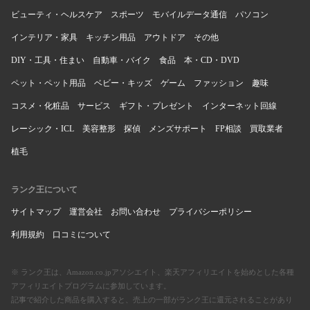
ビューティ・ヘルスケア
スポーツ
モバイルデータ通信
パソコン
インテリア・家具
キッチン用品
アウトドア
その他
DIY・工具・住まい
自動車・バイク
食品
本・CD・DVD
ペット・ペット用品
ベビー・キッズ
ゲーム
ファッション
趣味
コスメ・化粧品
サービス
ギフト・プレゼント
インターネット回線
レーシック・ICL
美容整形
探偵
メンズサポート
FP相談
買取業者
植毛
ランク王について
サイトマップ
運営会社
お問い合わせ
プライバシーポリシー
利用規約
口コミについて
※ ランク王は、Amazon.co.jpアソシエイト、楽天アフィリエイトを始めとした各種
アフィリエイトプログラムに参加しています。
記事で紹介した商品を購入すると、売上の一部がランク王に還元されることがあり