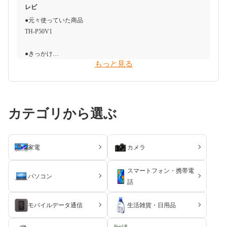
ってくれません。そのため、近くに掃除機を持っていっても全て
一方、ULTRA FINE BUBBLEは他の洗濯機に比べて高価な場合が
レビ
●搬入・受取・開封・設置時のトラブル
スを選んでスイッチオンで美味しいご飯が食べられます。
吸い込むわけではありません。少しずれると吸い込めないので、
あり、予算に制限がある人にはおすすめしないかもしれません。
●元々使っていた商品
●迷った商品
なし
結局接続口をつけて掃除することも多々あります。
TH-P50V1
50Z570L
●使ってみた感想（悪かったこと）
●気にする必要がなかったこと
●使ってみた感想（良かったこと）
内釜が他より厚いので重いです。間違って手を滑らせて落として
●どのような人におすすめできるか
騒音がうるさいと書かれていましたがあまり気にする必要はあり
●きっかけ
●決め手
店頭で観たときも画質がキレイだと思いましたが、家で最新の映
しまったら変形などして最悪使えなくなることもあるので注意が
お勧めできない人は部屋が広い方。30分ほどしか電池が持たない
ませんでした。
もっと見る
今まで使っていたテレビの画面に一部、帯上に写りづらくなる現
今までの液晶テレビのサイズと、部屋の大きさや設置するカウン
画を見ると格別画質の良さを感じます。また、フィギュアスケー
必要です。また内釜で直接米を洗えると言ってましたが、大事に
ので少し足りないのと口が小さいので掃除するのにかなり時間を
象があり、番組が見辛くなったため、買い替えを検討しました。
ターのサイズなどを鑑みて購入するテレビのサイズを決定しまし
トを観ていると早い動きでも足の向きなど鮮明に見え感動しまし
長く使う事を考えるとザルなどで米を洗って、内釜に移したほう
要します。お勧めできる方は、今回の掃除機をメインで使うので
●その他
た。
た。後は、タイムシフトマシンで自動で好みの番組を録画してい
が良いようです。
はなく、すきま時間や少し気になるところにしか使わない方がお
なし
●予算感
るので、見逃しがなく安心です。すでに始まっていて放送中の番
勧めです。また、ペットを飼っている方は毛なさが通常の掃除機
購入前の予算は20万円以内で、サイズや画素数、素材は家電量販
カテゴリから選ぶ
●懸念点
組も最初から観る設定に出来て便利です。
●どのような人におすすめできるか
だと絡まってしまうため、シャークのように吸引力が強い機械
店で考えようとしていました。店に行くと、やはり有機ELの滑ら
画面が左右に振れるかどうか
米を美味しく食べたい人、また米があまり好きでない人も美味し
で、吸引口にブラシ等が付いていないものがお勧めです。
かな映像美に魅了され、自然と液晶ではなく有機ELが候補とな
●使ってみた感想（悪かったこと）
く食べられるようになる炊飯器だと思います。あとは、上の内蓋
り、30万円以上しましたがこの商品にしました。
●搬入・受取・開封・設置時のトラブル
視聴に関しては問題ないのですが、電源入れるときに反応が遅
と圧力弁は中からの取付で内側から掃除ができて衛生的、なので
●気にする必要がなかったこと
家電
カメラ
なし
く、付いているのか分からず何回か押して消してしまうことがあ
毎日の手入れが楽できます。
備品の話がどれだけ充実しているかが気になっていましたが、実
●決め手
ります。また、リモコン操作時にが角度によってかうまく作動せ
際は布団用に使う掃除機の口だけしか使っておらず、備品の口を
スマートフォン・携帯電
パソコン
以前のテレビは50インチでしたが、今回選んだものは同じサイズ
●使ってみた感想（良かったこと）
ずイライラすることがあります。
●気にする必要がなかったこと
付けず、本体のまま使用しています。本体だけの商品もあったの
話
感で縁まで画面が広がっており、55インチでより迫力のある映像
スピーカーが下向きに付いていて、サウンドに心配があったが実
購入予定の物よりも少し予算はオーバーしましたが、毎日美味し
で、そちらでもよかったかなと少し思いますが、そこまで気にな
を見ることができたことが大きな理由です。また、テレビの向き
際に使ってみると、以前のAQUOSのシャカシャカした音より数
●どのような人におすすめできるか
くご飯が食べられるのであれば、気にならなくなりました。
るほどでないので、今の商品で満足です。
モバイルデータ通信
生活雑貨・日用品
を扇風機のように首で調節できるところも買いたいと思った要因
段良かった
私のようにサブスクで動画配信サービスを利用している人はテレ
になりました。
グレードはエントリーモデルだったが画面裏に低音の出るウーハ
ビを使う頻度も多くなるでしょうから、目の疲れが少ない有機EL
●その他
●その他