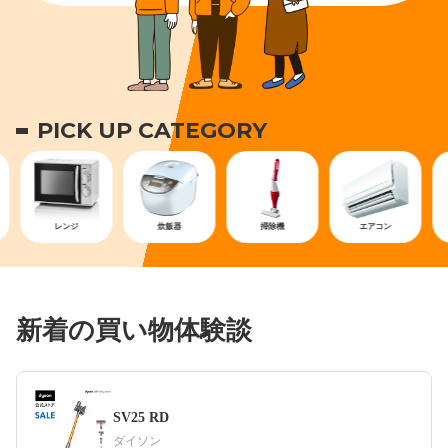
PICK UP CATEGORY
レンジ
炊飯器
掃除機
エアコン
空気清
新着の買い物体験談
SV25 RD
ダイソン