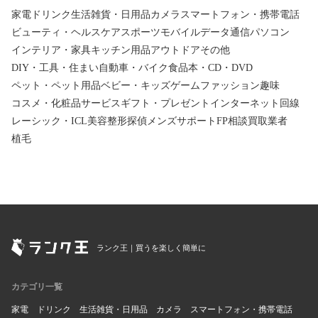
家電
ドリンク
生活雑貨・日用品
カメラ
スマートフォン・携帯電話
ビューティ・ヘルスケア
スポーツ
モバイルデータ通信
パソコン
インテリア・家具
キッチン用品
アウトドア
その他
DIY・工具・住まい
自動車・バイク
食品
本・CD・DVD
ペット・ペット用品
ベビー・キッズ
ゲーム
ファッション
趣味
コスメ・化粧品
サービス
ギフト・プレゼント
インターネット回線
レーシック・ICL
美容整形
探偵
メンズサポート
FP相談
買取業者
植毛
ランク王｜買うを楽しく簡単に
カテゴリ一覧
家電
ドリンク
生活雑貨・日用品
カメラ
スマートフォン・携帯電話