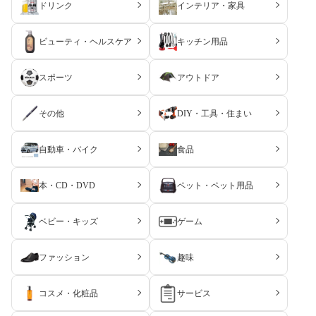
ドリンク
インテリア・家具
ーみたいながあり、映画を見る時などはこのウーハーの効果を体
テレビがおすすめできます。おすすめできない点はありません。
なし
●懸念点
感出来て、買う前では分からなかったので想定以上の満足でし
音質については、専用のスピーカーがついていないため、少し不
た。
●気にする必要がなかったこと
ビューティ・ヘルスケア
キッチン用品
安がありましたが、全く問題ありませんでした。
32型より大きいテレビを使ったことなかったので大きすぎないか
●使ってみた感想（悪かったこと）
心配しましたが、壁掛け出来たのもあり2メートル程度ソファと
スポーツ
アウトドア
●搬入・受取・開封・設置時のトラブル
以前のAQUOSよりも画面の周りの枠が薄くなっていて、前面は
距離が取れて8畳程度の居間ですがちょうど良いです。
なし
ほぼ画面なので画面サイズに比べて全体のサイズが思ったよりも
その他
DIY・工具・住まい
小さく感じました。
●その他
●使ってみた感想（良かったこと）
もうワンサイズ大きい50インチのでもよかったかなとは思いまし
なし
映像の美しさは、想像以上でした。4K映像を見ると実際にそこ
た。
自動車・バイク
食品
にいるかのような感覚になりました。また、地上波の番組や録画
一覧、動画配信サービスの行き来がとても快適に行えることも意
●どのような人におすすめできるか
本・CD・DVD
ペット・ペット用品
外に良かったです。音声認識を行うグーグルアシスタントや、ア
それほど機能にこだわりがなくコストパフォーマンスを求めてい
レクサもあり、声で見たいメディアを映すのも非常に快適にでき
る人には十分満足出来る機種だと思います。
ベビー・キッズ
ゲーム
ています。
ハイクラスの機種に拘る人には向いていません。
●使ってみた感想（悪かったこと）
●気にする必要がなかったこと
ファッション
趣味
テレビの有機ELパネルが薄いことは、環境や運搬の観点から非常
見た目で脚が弱いように感じましたが設置して使ってみても特に
に良い反面、テレビの乗った台を動かしたり、近くを掃除したり
問題はありませんでした。
コスメ・化粧品
サービス
するだけで、前後にパネルが揺れており、少し不安を感じまし