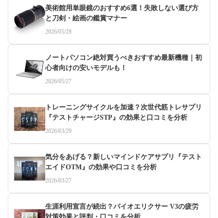
美術館用単眼鏡のおすすめ6選！失敗しない選び方
と刀剣・絵画の鑑賞マナー
2026/05/28
ノートパソコン絶対買うべきおすすめ最新機種｜初
心者向けの安いモデルも！
2026/05/27
トレーニングサイクルを加速？次世代筋トレサプリ
『テストチャージSTP』の効果と口コミを分析
2026/03/29
気分をあげる？新しいマインドケアサプリ『テスト
エイドOTM』の効果や口コミを分析
2026/03/27
生涯利用宣言が続出？バイオエリクサー V3の疲労
対策効果と評判・口コミを分析