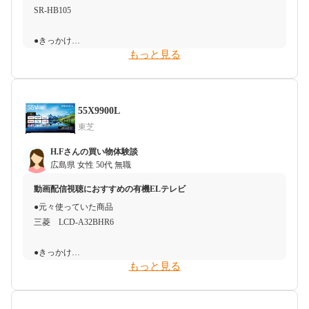
SR‐HB105
ULTRA FINE BUBBLEは、水中に微細な気泡を生成し、洗剤を効
●迷った商品
果的に混ぜ合わせることで、洗浄力を高めると言われています。
●気にする必要がなかったこと
●きっかけ
WV406JGG
従来の洗濯機では落ちにくかった汚れやシミを効果的に取り除け
ハンディークリーナーの割にはやや値段が高めでしたが、機能・
もっと見る
もう10年位使っていて内釜のコーティングが剝がれてきたのと、
ると期待しました。
デザイン等を考慮すると、まったく高いと感じませんでした。
新しくもう少しコンパクトなものが欲しくなったため。
●決め手
又、ULTRA FINE BUBBLEは、高速で優れた洗浄力を持ちなが
楽天のセールで、26,000円ほどの所19,000円台で購入できる期間
ら、衣類を優しく洗うとされています。従来の洗濯機では、洗濯
●その他
●予算感
だったので、掃除機が欲しくなったその日に購入してしまいまし
物が擦れ合って傷んでしまうことがあったため、ULTRA FINE
なし
55X9900L
購入の予算は３万円台と考えていて、好みに焚き上げてくれる炊
た。シャークも耳にするメーカーだったので、実際に使用してい
BUBBLEを利用することで、衣類の優しい洗濯を期待しました。
東芝
飯器をさがしていて、2回ほど量販店で各メーカーの炊飯器を見
る知人などはいませんでしたが、値段も安く備品が多いので、購
ていてその店のトップ３のうちの一つで火力も強いし内釜のコー
入。設問3で記入した商品は、通常の掃除機のように長い口が付
●懸念点
H.Fさんの買い物体験談
ティングもしっかりしていたので、この商品にしました。
いているタイプだったので、今後のことを考えてそちらにするか
ULTRA FINE BUBBLEの操作が複雑でわかりづらいという声もあ
広島県
女性
50代
無職
迷いました。ただ現在掃除ロボットがいるので不要かと思い、節
りました。特に高機能なモデルの場合、洗濯の設定や操作が煩雑
動画配信視聴におすすめの有機ELテレビ
●迷った商品
約のために備品が1つ少ない今回の商品にしました。
であると感じる人もいたようです。
●元々使っていた商品
SR-NB102
三菱 LCD-A32BHR6
●懸念点
●搬入・受取・開封・設置時のトラブル
●決め手
普段は購入する前に口コミを見るのですが、シャークと言うブラ
なし
●きっかけ
量販店、炊飯器コーナーでトップ３の展示があってたまたま、お
ンド力もあり、そこまで人の口コミは気にしてませんでした。ど
もっと見る
以前は32型のテレビを使用していましたが約8年経っており、今
ばさん店員が、全力押ししてきた、おばさん店員が今日タイムセ
ちらかと言うと、他サイトの値段との比較を行った上で、似たよ
●使ってみた感想（良かったこと）
回マンションから一戸建てに引っ越しするにあたって少し大きい
ールで定価から約３万円位安くなってるからお得っていったので
うな型番を調べて、何が違うのかを比較し、購入に至りました。
ULTRA FINE BUBBLEの洗浄力が高いことに驚きました。例え
テレビに買い替えようと思いました。
この商品を購入、内釜の厚みもほかメーカーより倍以上の厚みが
ば、子供の運動着やシミのついた服を洗濯機に入れて洗うと、従