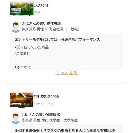
あり火力もありそうで、保温時に再加熱機能もあったので美味し
●搬入・受取・開封・設置時のトラブル
来の洗濯機と比べても頑固な汚れが効果的に落ち、衣類がきれい
43Z570L
●予算感
くお米が食べられると思い、そこが決め手になりました。
とてもきれいな梱包で、久々に良いものを購入したとワクワクし
に仕上がりました。
東芝
新居の居間の広さから55型がいいのではと思い探し始めました。
ました。
又、ULTRA FINE BUBBLEの洗浄効果により、洗濯物の匂いがス
またドラマなどの動画配信をよく観ていることから、目が疲れに
●懸念点
ッキリするということに満足しました。特に、外で遊んで汗をか
ふにさんの買い物体験談
くいという有機ELがいいのではと思いましたが液晶に比べて高い
購入予定の物じゃない物を、ある意味、衝動買いしたので、評判
●使ってみた感想（良かったこと）
いた子供の洋服を洗うと、洗濯後にはスッキリとした香りが残
神奈川県
男性
50代
会社員（一般職）
のではと漠然と思っていました。
とか口コミを事前調べてなかったので、逆に不安はなかったで
掃除機なので思っていた通り重かったですが、吸引力が凄いので
り、洗濯物が気持ち良く使えました。
エントリーモデルにしては十分過ぎるパフォーマンス
す。おばさん店員の一押しだったので、信用して購入持ち帰りし
特に気になりません。また連続使用時間も長くはありませんが、
●元々使っていた商品
●迷った商品
ました。
長く使用するほど部屋も広くないのでとても満足しています。家
●使ってみた感想（悪かったこと）
LC-32H11
ソニーの55型有機ELテレビですが店頭で見ただけなので型番は覚
族で使用する際は、メインの掃除機と、今回の掃除機を兼用をす
水や電気の消費量が多い: ULTRA FINE BUBBLEを生成するため
えていません。
●搬入・受取・開封・設置時のトラブル
るのが1番良いかと思いますが、一人暮らしであれば大満足の商
には、水やエネルギーを多く消費する場合があります。使用前に
●きっかけ
以前のもの、そして購入予定していたものより大きかったのでス
品です。普通の掃除機を買おうと場所を取るので、購入の候補に
想像していたよりも水や電気の消費量が多かったということがあ
もっと見る
使っていたテレビが調子が悪くなり直すのも高いし、以前より値
●決め手
ペース広げました。
入っていませんでしたが、今回の商品はスタンド付きなので、ス
ります。
段も下がっているので買い替えを検討した
店頭で見て東芝とソニーの絞ったのですが、画質はどちらも良か
タイリッシュに置き場にも困らないのが魅力的でした。
操作が複雑: ULTRA FINE BUBBLEの使用方法が複雑であった
ったです。ただ、当時たまたま東芝REGZAがキャンペーン中
●使ってみた感想（良かったこと）
り、操作が煩雑であった場合、想像していたよりも使いづらいと
●予算感
で、最新機も安くなっていたことやキャッシュバックがあったこ
真空ひたしという機能で焚き上げる前に内釜の中の空気を抜いて
●使ってみた感想（悪かったこと）
感じることがあります。
TH-55LZ2000
予算は10万くらいを漠然と考えていました。
とが決め手になりました。
米の芯まで吸水させ、高火力で炊き上がりが早くできる、最短で
吸引力が強いものの、吸い込んだ空気が外に出るため、その空気
パナソニック
購入前の機体は、今のを買った時よりもだいぶ安くなっていると
25分程で炊飯可能です。本体上面にある操作パネルもシンプルで
によって床に散らばっていたゴミが舞い上がります。吸い込むよ
●どのような人におすすめできるか
感じていたのでインチアップが出来たらいいなと思っていまし
●懸念点
表示が大きく見やすいので操作しやすく、米の銘柄で理想の炊き
りも先に舞って、どこかへ行ってしまうため、体には良くなさそ
肌の弱い人や赤ちゃんを持つ家族：ULTRA FINE BUBBLEは肌に
T.K.さんの買い物体験談
た。
有機ELテレビはキズが付きやすいとのことで、ネコがいることも
上げができるモードもついていて（例えばコシヒカリ・あきたこ
うだなと思います。また、備品を接続口を使わずに本体のみで使
優しく、洗剤の刺激が少ないため、肌が敏感な人や赤ちゃんを持
広島県
男性
20代
大学生・大学院生
調べる中で思っていたよりも大きなサイズでも買えるかもと考え
あり未だに保護フィルムが剥がせていません。
まち・つやひめなど）難しい水加減や焚き上げ時間などは、取り
用すると、掃除したい場所と平行に使わないときれいにゴミを吸
つ家族におすすめです。
圧倒する映像美！サブスクの動画を見る人にも最適な有機ELテ
が変わって来ました。
扱い説明書に目安が書いてあるので、参考にしてあとは炊飯コー