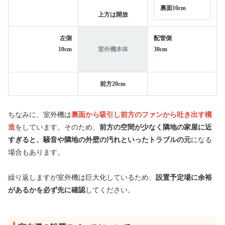
裏面10cm
上方は開放
左側
配管側
10cm
室外機本体
30cm
前方20cm
ちなみに、室外機は
裏面から吸引し前方のファンから吐き出す構
造
をしています。そのため、
前方の空間が少なく隣地の家屋に近
すぎると、騒音や隣地の外壁の汚れといったトラブルの元
になる
場合もあります。
繰り返しますが室外機は巨大化しているため、
設置予定場に余裕
があるかを必ず先に確認
してください。