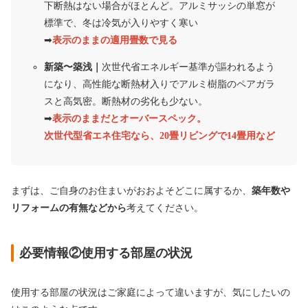
下断熱はない場合がほとんど。アルミサッシの単窓が
標準で、冬は冷気が入りやすく寒い
➡︎
表示のままの適用畳数で見る
新築〜築浅｜
次世代省エネルギー基準が謳われるよう
になり、高性能な断熱材入りでアルミ樹脂のペアガラ
スと高気密。断熱材の劣化も少ない。
➡︎
表示のままだとオーバースペック。
次世代型省エネ住宅なら、20畳リビングで14畳用など
まずは、ご自身のお住まいがおおよそどこに属するか、
築年数や
リフォームの有無などから
考えてください。
必要情報②使用する部屋の状況
使用する部屋の状況はご家庭によって違いますが、気にしたいの