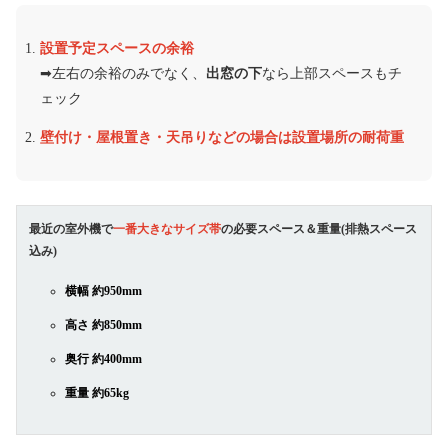
設置予定スペースの余裕
➡︎左右の余裕のみでなく、
出窓の下
なら上部スペースもチ
ェック
壁付け・屋根置き・天吊りなどの場合は設置場所の耐荷重
最近の室外機で
一番大きなサイズ帯
の必要スペース＆重量(排熱スペース
込み)
横幅 約950mm
高さ 約850mm
奥行 約400mm
重量 約65kg