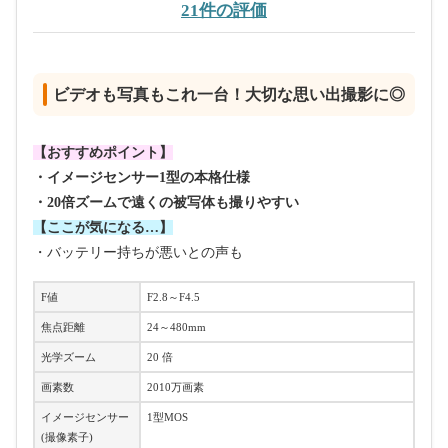
21件の評価
ビデオも写真もこれ一台！大切な思い出撮影に◎
【おすすめポイント】
・イメージセンサー1型の本格仕様
・20倍ズームで遠くの被写体も撮りやすい
【ここが気になる…】
・バッテリー持ちが悪いとの声も
F値
F2.8～F4.5
焦点距離
24～480mm
光学ズーム
20 倍
画素数
2010万画素
イメージセンサー
1型MOS
(撮像素子)