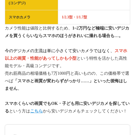
(コンデジ)
スマホカメラ
1/2.3型・1/1.7型
カメラ性能は値段と比例するため、
1~2万円など極端に安いデジカ
メを買うくらいならスマホのほうがきれいに撮れる場合も…。
今のデジカメの主流は単に小さくて安いカメラではなく、
スマホ
以上の画質・性能があってしかも小型
という特性を活かした高性
能モデル・高級コンデジです。
売れ筋商品の相場価格も7万1000円と高いものの、この価格帯で選
べば
「スマホと画質が変わらずがっかり……」といった後悔はし
ません
。
スマホくらいの画質でもOK・子ども用に安いデジカメを探してい
る
という方は
こちら
から安いデジカメもチェックしてください！