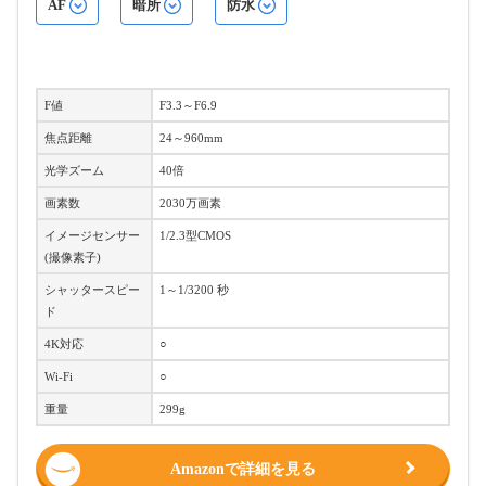
AF
暗所
防水
F値
F3.3～F6.9
焦点距離
24～960mm
光学ズーム
40倍
画素数
2030万画素
イメージセンサー
1/2.3型CMOS
(撮像素子)
シャッタースピー
1～1/3200 秒
ド
4K対応
○
Wi-Fi
○
重量
299g
Amazonで詳細を見る