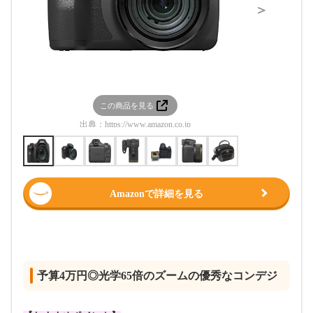
＞
この商品を見る
この
出典：
https://www.amazon.co.jp
出典：
htt
Amazonで詳細を見る
予算4万円◎光学65倍のズームの優秀なコンデジ