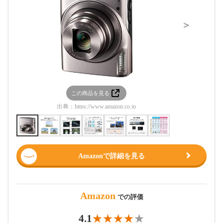
＞
この商品を見る
この
出典：
https://www.amazon.co.jp
出典：
htt
Amazonで詳細を見る
Amazon
での評価
4.1