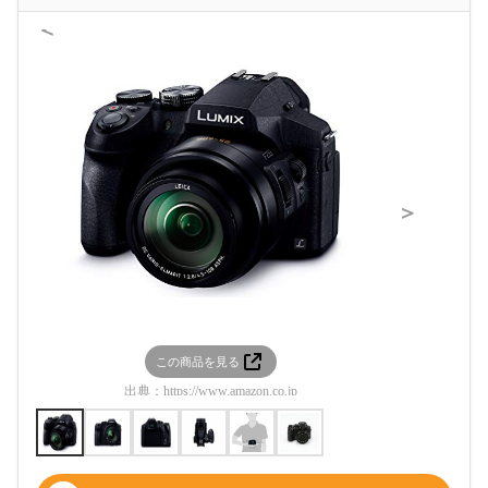
＜
＞
この商品を見る
この
出典：
https://www.amazon.co.jp
出典：
htt