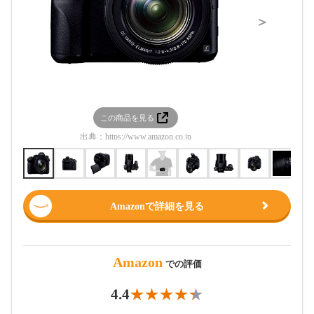
＞
この商品を見る
この
出典：
https://www.amazon.co.jp
出典：
htt
Amazonで詳細を見る
Amazon
での評価
4.4