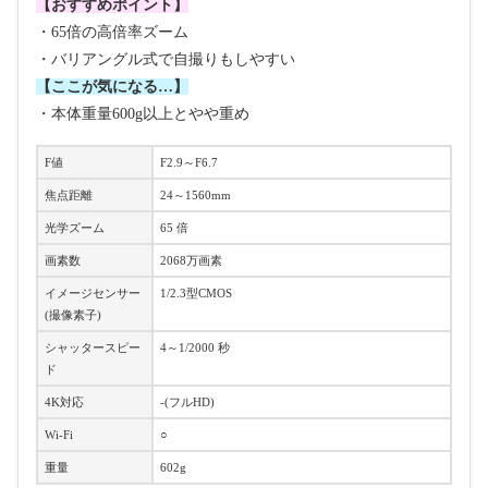
【おすすめポイント】
・65倍の高倍率ズーム
・バリアングル式で自撮りもしやすい
【ここが気になる…】
・本体重量600g以上とやや重め
F値
F2.9～F6.7
焦点距離
24～1560mm
光学ズーム
65 倍
画素数
2068万画素
イメージセンサー
1/2.3型CMOS
(撮像素子)
シャッタースピー
4～1/2000 秒
ド
4K対応
-(フルHD)
Wi-Fi
○
重量
602g