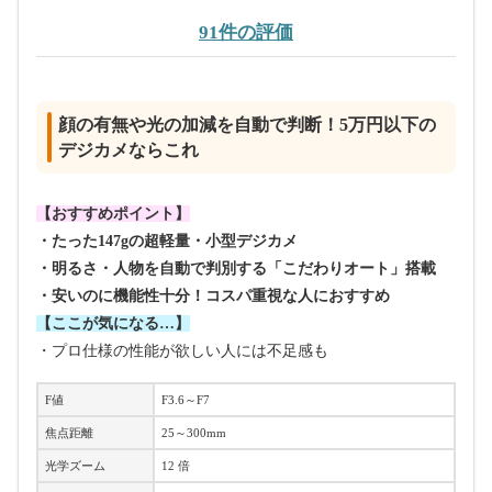
91件の評価
顔の有無や光の加減を自動で判断！5万円以下の
デジカメならこれ
【おすすめポイント】
・たった147gの超軽量・小型デジカメ
・明るさ・人物を自動で判別する「こだわりオート」搭載
・安いのに機能性十分！コスパ重視な人におすすめ
【ここが気になる…】
・プロ仕様の性能が欲しい人には不足感も
F値
F3.6～F7
焦点距離
25～300mm
光学ズーム
12 倍