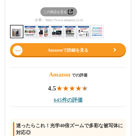
この商品を見る
この
出典：
https://www.amazon.co.jp
出典：
htt
Amazonで詳細を見る
Amazon
での評価
4.5
645件の評価
迷ったらこれ！光学40倍ズームで多彩な被写体に
対応◎