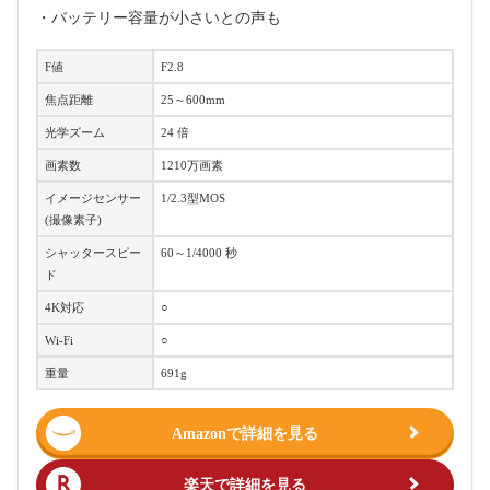
・バッテリー容量が小さいとの声も
F値
F2.8
焦点距離
25～600mm
光学ズーム
24 倍
画素数
1210万画素
イメージセンサー
1/2.3型MOS
(撮像素子)
シャッタースピー
60～1/4000 秒
ド
4K対応
○
Wi-Fi
○
重量
691g
Amazonで詳細を見る
楽天で詳細を見る