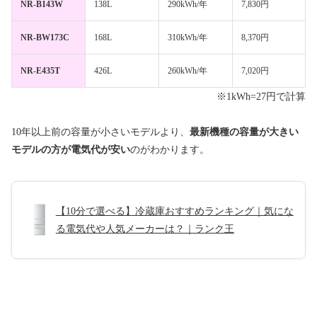
NR-B143W
138L
290kWh/年
7,830円
NR-BW173C
168L
310kWh/年
8,370円
NR-E435T
426L
260kWh/年
7,020円
※1kWh=27円で計算
10年以上前の容量が小さいモデルより、
最新機種の容量が大きい
モデルの方が電気代が安い
のがわかります。
【10分で選べる】冷蔵庫おすすめランキング｜気にな
る電気代や人気メーカーは？｜ランク王