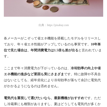
出典：
https://pixabay.com
各メーカーがこぞって省エネ機能を搭載したモデルをリリースし
ており、年々省エネ性能がアップしているのも事実です。
10年単
位で見た場合は、年間消費電力は1.5倍も差が出る
と言われていま
す。
ここまで年々消費電力が下がっているのは、
冷却効率の向上や省
エネ機能の進歩など要因も実にさまざま
です。特に故障や不具合
はないとしても、経年劣化により冷却効率が落ちて余計に電気代
がかかるようになるのは否めません。
電気代を重視して選びたいなら、最新機種がおすすめ
です。ただ
し冷蔵庫にも種類がありますし、夏はどうしても電気代が多くか