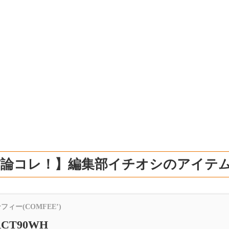
結論コレ！】編集部イチオシのアイテ
フィー(COMFEE’)
RCT90WH