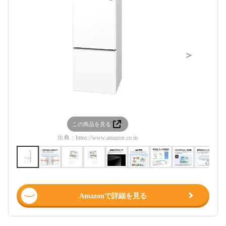
＞
この商品を見る
この
出典：
https://www.amazon.co.jp
出典：
htt
Amazonで詳細を見る