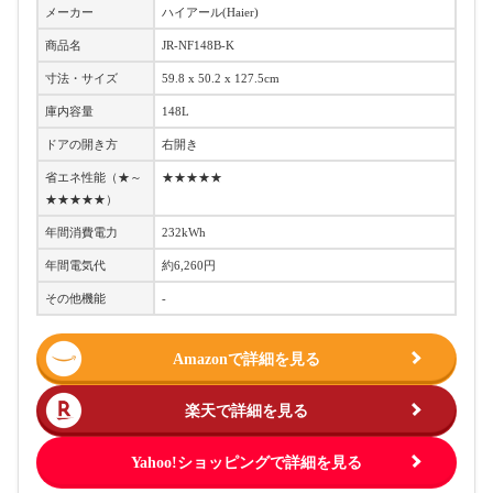
メーカー
ハイアール(Haier)
商品名
JR-NF148B-K
寸法・サイズ
59.8 x 50.2 x 127.5cm
庫内容量
148L
ドアの開き方
右開き
省エネ性能（★～
★★★★★
★★★★★）
年間消費電力
232kWh
年間電気代
約6,260円
その他機能
-
Amazonで詳細を見る
楽天で詳細を見る
Yahoo!ショッピングで詳細を見る