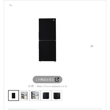
＜
＞
この商品を見る
この
出典：
https://www.amazon.co.jp
出典：
htt