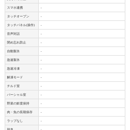
スマホ連携
-
タッチオープン
-
タッチパネル(操作)
-
音声対話
-
閉め忘れ防止
-
自動製氷
-
急速製氷
-
急速冷凍
-
解凍モード
-
チルド室
-
パーシャル室
-
野菜の鮮度保持
-
肉・魚の長期保存
-
ラップなし
-
脱臭
-