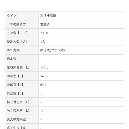
タイプ
冷凍冷蔵庫
ドアの開き方
右開き
ドア数【ドア】
2ドア
使用人数【人】
1人
冷却方式
間冷式(ファン式)
日本製
-
定格内容積【L】
148 L
冷凍室【L】
54 L
冷蔵室【L】
94 L
野菜室【L】
-L
切り替え室【L】
-L
独立製氷室【L】
-L
真ん中野菜室
-
真ん中冷凍室
-