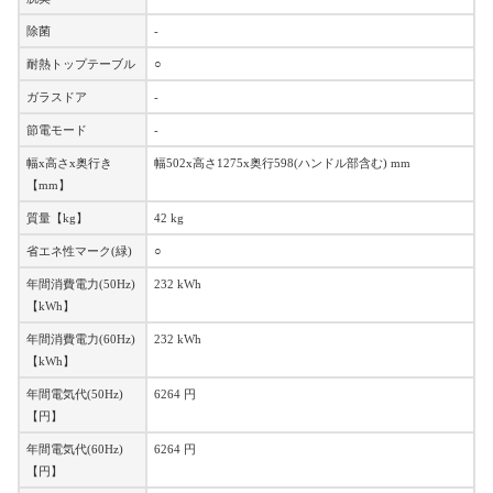
除菌
-
耐熱トップテーブル
○
ガラスドア
-
節電モード
-
幅x高さx奥行き
幅502x高さ1275x奥行598(ハンドル部含む) mm
【mm】
質量【kg】
42 kg
省エネ性マーク(緑)
○
年間消費電力(50Hz)
232 kWh
【kWh】
年間消費電力(60Hz)
232 kWh
【kWh】
年間電気代(50Hz)
6264 円
【円】
年間電気代(60Hz)
6264 円
【円】