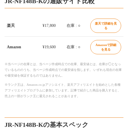
JR-NF148B-Kの通販サイト比較
楽天で詳細を見
楽天
¥17,800
在庫 : ○
る
Amazonで詳細
Amazon
¥19,600
在庫 : ○
を見る
※当ページの在庫とは、当ページ作成時点での在庫、最安値とは、在庫が◯となっ
ているもののうち、当ページ作成時点での最安値を指します。 いずれも現在の在庫
や最安値を保証するものではありません。
※ランク王は、Amazon.co.jpアソシエイト、楽天アフィリエイトを始めとした各種
アフィリエイトプログラムに参加しています。記事で紹介した商品を購入すると、
売上の一部がランク王に還元されることがあります。
JR-NF148B-Kの基本スペック