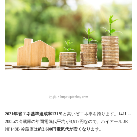
出典：
https://pixabay.com
2021年省エネ基準達成率131％
と高い省エネ率を誇ります。141L～
200Lの冷蔵庫の年間電気代平均が8,917円なので、ハイアール JR-
NF148B 冷蔵庫は
約2,600円電気代が安くなります
。