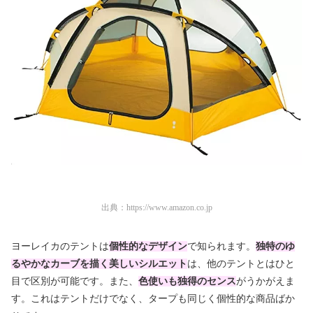
出典：
https://www.amazon.co.jp
ヨーレイカのテントは
個性的なデザイン
で知られます。
独特のゆ
るやかなカーブを描く
美しいシルエット
は、他のテントとはひと
目で区別が可能
です。また、
色使いも独得のセンス
がうかがえま
す。これはテントだけでなく、タープも同じく個性的な商品ばか