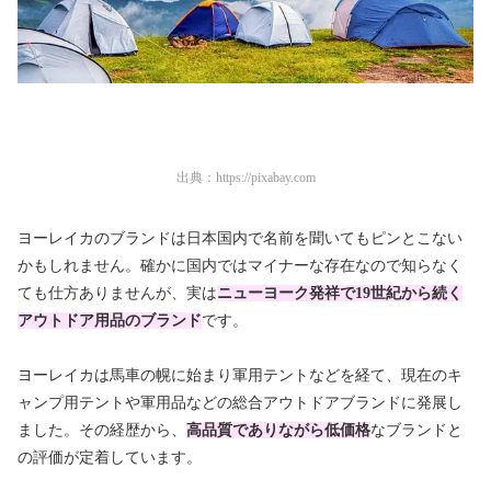
出典：
https://pixabay.com
ヨーレイカのブランドは日本国内で名前を聞いてもピンとこない
かもしれません。確かに国内ではマイナーな存在なので知らなく
ても仕方ありませんが、実は
ニ
ュ
ーヨーク発祥で19世紀から続く
アウトドア用品のブランド
です。
ヨーレイカは馬車の幌に始まり軍用テントなどを経て、現在のキ
ャンプ用テントや軍用品などの総合アウトドアブランドに発展し
ました。その経歴から、
高
品質でありながら低価格
なブランドと
の評価が定着しています。