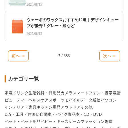
2025/08/15
ウェーボのワックスおすすめ12選｜デザインキュー
ブが優秀！グレー・緑など
2025/08/15
前へ ＜
7 / 386
次へ ＞
カテゴリ一覧
家電
ドリンク
生活雑貨・日用品
カメラ
スマートフォン・携帯電話
ビューティ・ヘルスケア
スポーツ
モバイルデータ通信
パソコン
インテリア・家具
キッチン用品
アウトドア
その他
DIY・工具・住まい
自動車・バイク
食品
本・CD・DVD
ペット・ペット用品
ベビー・キッズ
ゲーム
ファッション
趣味