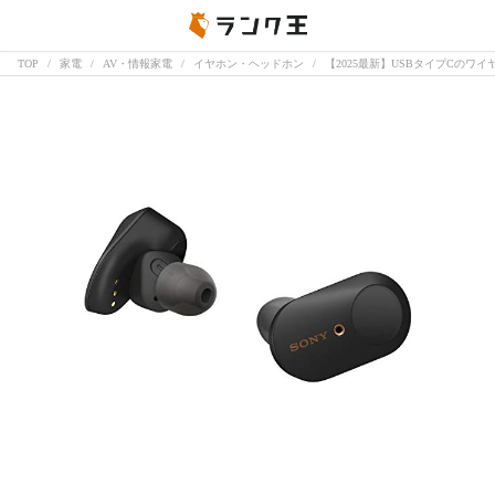
TOP
家電
AV・情報家電
イヤホン・ヘッドホン
【2025最新】USBタイプCのワ