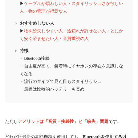
▶︎
ケーブルが煩わしい人・スタイリッシュさが欲しい
人・物の管理が得意な人
おすすめしない人
▶︎
物を紛失しやすい人・
途切れが許せない人・とにか
く安く済ませたい人・音質重視の人
特徴
・Bluetooth接続
・自由度が高く、装着時にイヤホンの存在を意識しな
くなる
・流行のタイプで見た目もスタイリッシュ
・最近は比較的バッテリーも長め
ただし
デメリットは「音質・接続性」と「紛失」問題
です。
どれだけ最新の高額機種を使用しても、
Bluetoothを使用する以