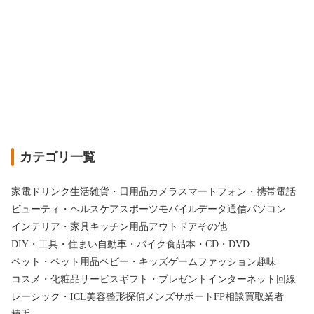
カテゴリ一覧
家電
ドリンク
生活雑貨・日用品
カメラ
スマートフォン・携帯電話
ビューティ・ヘルスケア
スポーツ
モバイルデータ通信
パソコン
インテリア・家具
キッチン用品
アウトドア
その他
DIY・工具・住まい
自動車・バイク
食品
本・CD・DVD
ペット・ペット用品
ベビー・キッズ
ゲーム
ファッション
趣味
コスメ・化粧品
サービス
ギフト・プレゼント
インターネット回線
レーシック・ICL
美容整形
探偵
メンズサポート
FP相談
買取業者