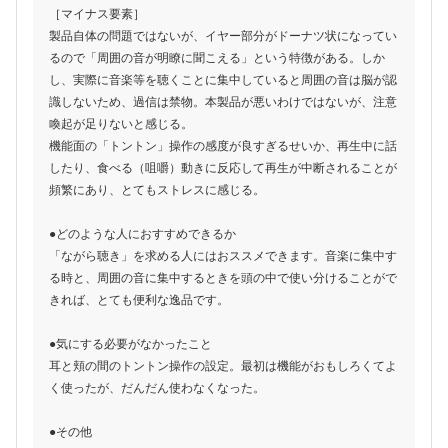
［マイナス要素］
製品自体の問題ではないが、イヤー部分がドーナツ状になってい
るので「周囲の音が明瞭に聞こえる」という特徴がある。しか
し、実際に音楽等を聴くことに集中していると周囲の音は脳が認
識しないため、過信は禁物。本製品が悪いわけではないが、注意
喚起が足りないと感じる。
機能面の「トントン」操作の感度が良すぎるせいか、再生中に話
したり、食べる（咀嚼）動きに反応して再生が中断されることが
頻繁にあり、とてもストレスに感じる。
●どのような人におすすめできるか
「ながら聴き」を求める人にはおススメできます。音楽に集中す
る時と、周囲の音に集中するときを頭の中で使い分けることがで
きれば、とても便利な逸品です。
●気にする必要がなかったこと
耳と頬の間のトントン操作の設定。最初は機能がおもしろくてよ
く使ったが、だんだん使わなくなった。
●その他