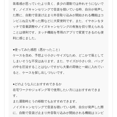
装着感が思っていたより良く、多少の運動では外れそうにないで
す。ノイズキャンセリングで音楽を聴いている時、自分が発声し
た際に、自動で音楽げ止まり外音取り込みが開始される機能はコ
ンビニね立ち寄った際などに大変便利です。また、イヤホンをタ
ッチで音量調整やノイズキャンセリングの有無を切り替えられる
ことは便利です。タッチ機能を専用のアプリで変更できるのも便
利に感じました。
●使ってみた感想（悪かったこと）
ケースを含め、予想より小さいサイズなため、どこかで落として
しまいそうな不安はあります。また、サイズが小さい分、バッグ
の中を圧迫することはないですがら大量の荷物と一緒に入れてい
ると、ケースを探し出しづらいです。
●どのような人におすすめできるか
在宅ワークやジョギング等で使用したい方にはおすすめできま
す。
また通勤時とうの移動でもおすすめできます。
ノイズキャンセリングで音楽を聴いている時、自分が発声した際
に、自動で音楽げ止まり外音取り込みが開始される機能はコンビ