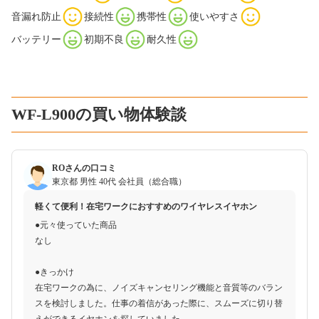
音漏れ防止
接続性
携帯性
使いやすさ
バッテリー
初期不良
耐久性
WF-L900の買い物体験談
ROさんの口コミ
東京都
男性
40代
会社員（総合職）
軽くて便利！在宅ワークにおすすめのワイヤレスイヤホン
●元々使っていた商品
なし
●きっかけ
在宅ワークの為に、ノイズキャンセリング機能と音質等のバラン
スを検討しました。仕事の着信があった際に、スムーズに切り替