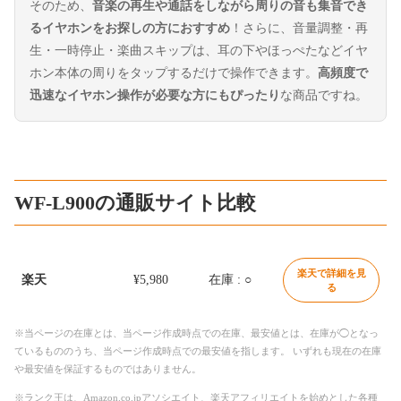
そのため、
音楽の再生や通話をしながら周りの音も集音でき
るイヤホンをお探しの方におすすめ
！さらに、音量調整・再
生・一時停止・楽曲スキップは、耳の下やほっぺたなどイヤ
ホン本体の周りをタップするだけで操作できます。
高頻度で
迅速なイヤホン操作が必要な方にもぴったり
な商品ですね。
WF-L900の通販サイト比較
楽天で詳細を見
楽天
¥5,980
在庫 : ○
る
※当ページの在庫とは、当ページ作成時点での在庫、最安値とは、在庫が◯となっ
ているもののうち、当ページ作成時点での最安値を指します。 いずれも現在の在庫
や最安値を保証するものではありません。
※ランク王は、Amazon.co.jpアソシエイト、楽天アフィリエイトを始めとした各種