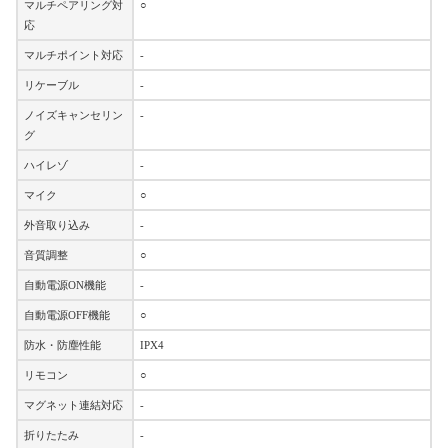
マルチペアリング対
○
応
マルチポイント対応
-
リケーブル
-
ノイズキャンセリン
-
グ
ハイレゾ
-
マイク
○
外音取り込み
-
音質調整
○
自動電源ON機能
-
自動電源OFF機能
○
防水・防塵性能
IPX4
リモコン
○
マグネット連結対応
-
折りたたみ
-