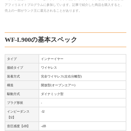
アフィリエイトプログラムに参加しています。記事で紹介した商品を購入すると、
売上の一部がランク王に還元されることがあります。
WF-L900の基本スペック
タイプ
インナーイヤー
接続タイプ
ワイヤレス
装着方式
完全ワイヤレス(左右分離型)
構造
開放型(オープンエアー)
駆動方式
ダイナミック型
プラグ形状
-
インピーダンス
-Ω
【Ω】
音圧感度【dB】
-dB