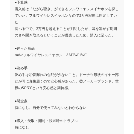
●予算感
購入前は「ながら聴き」ができるフルワイヤレスイヤホンを探し
ていた。フルワイヤレスイヤホンなので2万円程度は想定してい
た
調べる中で、2万円を超えることが判明したが、耳を塞がず周囲
の音を聞き取れるということが優先したため、購入に至った。
●迷った商品
ambieフルワイヤレスイヤホン AMTW01WC
●決め手
決め手は①音漏れの心配が少ないこと。ドーナツ形状のイヤー部
だが耳に直接届くので安心感があった。②メーカーブランド。世
界のSONYという安心感と期待感。
●懸念点
特になし。自分で使ってみないとわからない
●搬入・受取・開封・設置時のトラブル
特になし