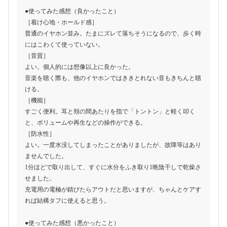
●使ってみた感想（良かったこと）
［着け心地・ホールド感］
普通のイヤホン並み。たまにズレて落ちそうになるので、歩く時
にはこわくて使っていない。
［音質］
よい。個人的には想像以上に良かった。
音楽を聴く際も、他のイヤホンではききとれない音もきちんと聴
ける。
［機能］
すごく便利。耳と頬の間あたりを指で「トントン」と軽く叩く
と、ボリュームや再生などの操作ができる。
［防水性］
よい。一度水没してしまったことがありましたが、故障等はあり
ませんでした。
1分ほどで取り出して、すぐに水分をふき取り1晩陰干しで乾燥さ
せました。
充電用の電極が錆びたらアウトだと思いますが、ちゃんとケアす
れば結構タフに使えると思う。
●使ってみた感想（悪かったこと）