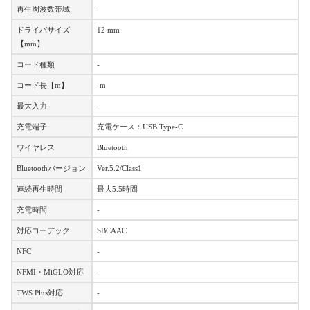
再生周波数帯域
-
ドライバサイズ
12 mm
【mm】
コード種類
-
コード長【m】
-m
最大入力
-
充電端子
充電ケース：USB Type-C
ワイヤレス
Bluetooth
Bluetoothバージョン
Ver.5.2/Class1
連続再生時間
最大5.5時間
充電時間
-
対応コーデック
SBCAAC
NFC
-
NFMI・MiGLO対応
-
TWS Plus対応
-