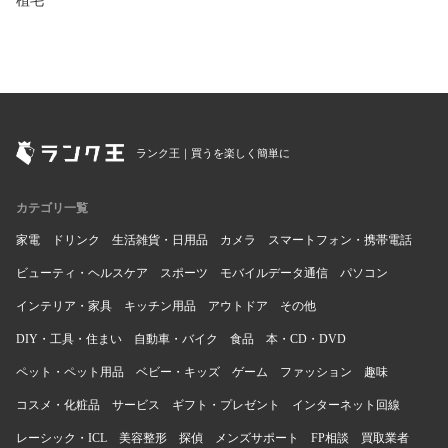
植毛
ランク王｜買うを楽しく簡単に
カテゴリ一覧
家電
ドリンク
生活雑貨・日用品
カメラ
スマートフォン・携帯電話
ビューティ・ヘルスケア
スポーツ
モバイルデータ通信
パソコン
インテリア・家具
キッチン用品
アウトドア
その他
DIY・工具・住まい
自動車・バイク
食品
本・CD・DVD
ペット・ペット用品
ベビー・キッズ
ゲーム
ファッション
趣味
コスメ・化粧品
サービス
ギフト・プレゼント
インターネット回線
レーシック・ICL
美容整形
探偵
メンズサポート
FP相談
買取業者