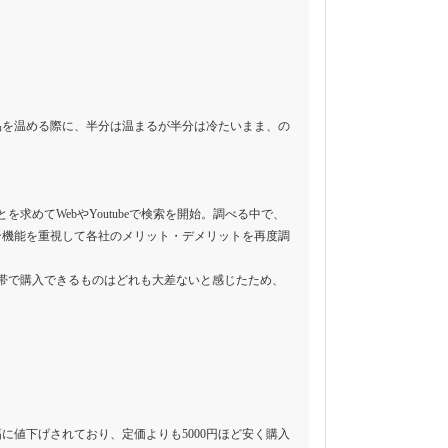
品を温める際に、半分は温まるが半分は冷たいまま、の
。
めてWebやYoutubeで検索を開始。調べる中で、
ン機能を重視して各社のメリット・デメリットを再度調
帯で購入できるものはどれも大差ないと感じたため、
値下げされており、定価よりも5000円ほど安く購入