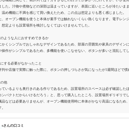
める機能に関して、前評判では十分すぎるとの口コミが多かったのですが、いざ使
ました。汁物や煮物などの深部は温まっていますが、表面に近いところが冷たいま
、温め機能に不満を感じて買い換えたため、この点は想定よりも悪く感じました。
た、オーブン機能を使うと本体が素手では触れないくらい熱くなります。電子レン
、想定よりも設置場所を検討しなくてはいけませんでした。
どのような人におすすめできるか
にかくシンプルでおしゃれなデザインであるため、部屋の雰囲気や家具のデザイン
や操作がシンプルであるため、多機能を使いこなせない、ボタンが多いと混乱して
気にする必要がなかったこと
評判や店舗で実際に触った際に、ボタンの押しづらさが気になったが1週間ほどで慣
その他
っているよりも奥行きのある作りであるため、設置場所のスペースは必ず確認した
コンパクトだからいけるだろう」と、思って購入したところ、設置場所ギリギリで
属品などは必要ありませんが、オーブン機能使用時に本体がかなり高温になるため
す。
sさんの口コミ