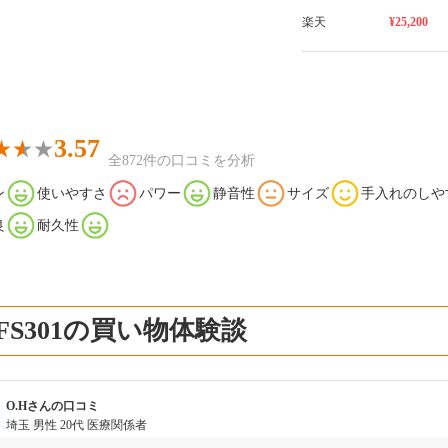
楽天
¥25,200
3.57
全872件の口コミを分析
ン
使いやすさ
パワー
静音性
サイズ
手入れのしや
良
耐久性
-FS301の買い物体験談
O.Hさんの口コミ
埼玉
男性
20代
医療関係者