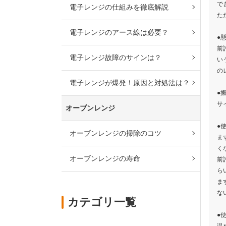
で
電子レンジの仕組みを徹底解説
た
電子レンジのアース線は必要？
●
前
電子レンジ故障のサインは？
い
の
電子レンジが爆発！原因と対処法は？
●
サ
オーブンレンジ
●
オーブンレンジの掃除のコツ
ま
く
オーブンレンジの寿命
前
ら
ま
な
カテゴリ一覧
●