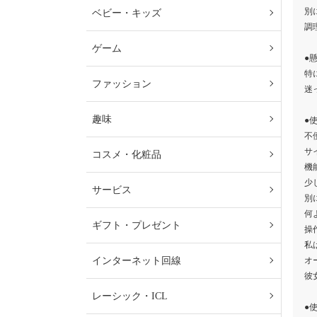
別
ベビー・キッズ
調
ゲーム
●
特
ファッション
迷
趣味
●
不
サ
コスメ・化粧品
機
少
サービス
別
何
ギフト・プレゼント
操
私
インターネット回線
オ
彼
レーシック・ICL
●