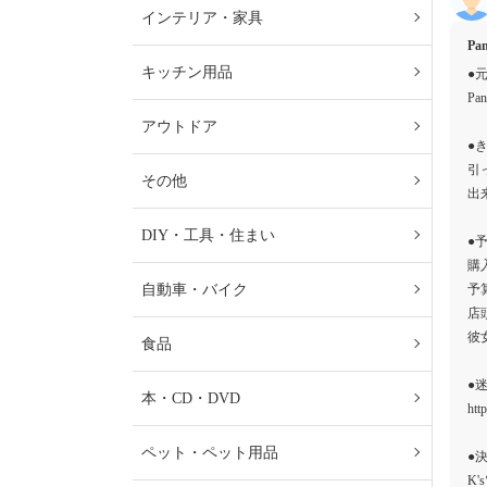
インテリア・家具
P
キッチン用品
●
Pa
アウトドア
●
引
その他
出
DIY・工具・住まい
●
購
自動車・バイク
予
店
彼
食品
●
本・CD・DVD
htt
ペット・ペット用品
●
K