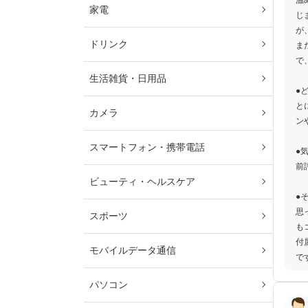
温
家電
じ
が
ドリンク
ま
で
生活雑貨・日用品
●
と
カメラ
ン
スマートフォン・携帯電話
●
前
ビューティ・ヘルスケア
●
思
スポーツ
も
付
モバイルデータ通信
で
パソコン