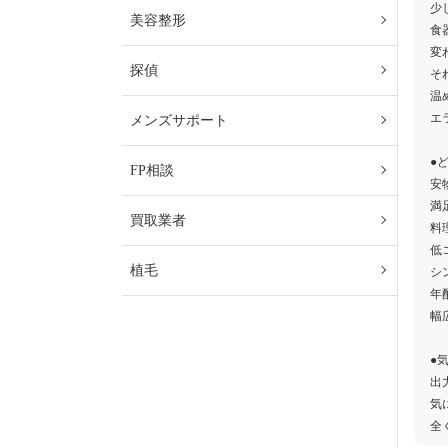
少
美容整形
食
変
探偵
そ
温
エ
メンズサポート
●
FP相談
安
満
買取業者
料
低
植毛
シ
年
幅
●
出
気
全