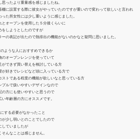
し思ったより重量感を感じましたね。
器棚に設置する際に彼女がやっていたのですが重いので変わって欲しいと言われ
わった所女性には少し重いように感じました。
れとオーブンを使用した５分後くらいに
めをしようとしたのですが
ラーの表記が出たので熱排出の機能がないのかなと疑問に思いました。
どのような人におすすめできるか
物のオーブンレンジを使っていて
足ができず買い替えを検討している方
理が好きでレシピなど頭に入っている方で
コストである程度の機能が欲しいなと思っている方
ンプルで扱いやすいデザインなので
配の方にも使いやすいと思うので
広い年齢層の方にオススメです。
気にする必要がなかったこと
力が少し弱いとのことでしたので
にしていましたが
くそんなことは感じません。