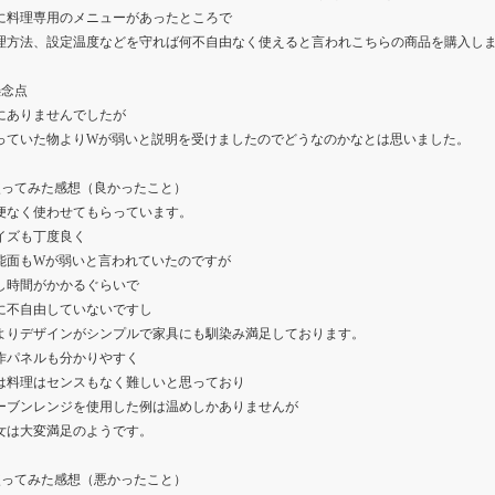
に料理専用のメニューがあったところで
理方法、設定温度などを守れば何不自由なく使えると言われこちらの商品を購入し
懸念点
にありませんでしたが
っていた物よりWが弱いと説明を受けましたのでどうなのかなとは思いました。
使ってみた感想（良かったこと）
便なく使わせてもらっています。
イズも丁度良く
能面もWが弱いと言われていたのですが
し時間がかかるぐらいで
に不自由していないですし
よりデザインがシンプルで家具にも馴染み満足しております。
作パネルも分かりやすく
は料理はセンスもなく難しいと思っており
ーブンレンジを使用した例は温めしかありませんが
女は大変満足のようです。
使ってみた感想（悪かったこと）