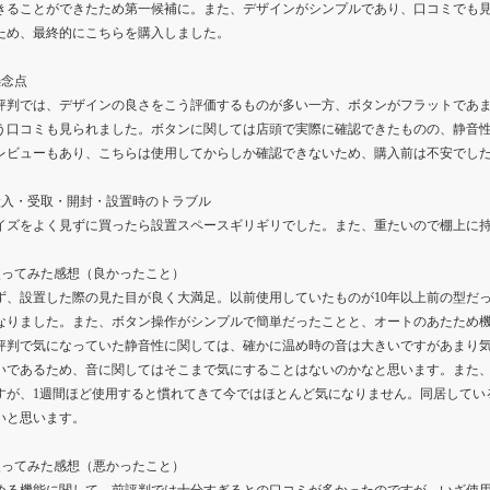
きることができたため第一候補に。また、デザインがシンプルであり、口コミでも
ため、最終的にこちらを購入しました。
懸念点
評判では、デザインの良さをこう評価するものが多い一方、ボタンがフラットであ
う口コミも見られました。ボタンに関しては店頭で実際に確認できたものの、静音
レビューもあり、こちらは使用してからしか確認できないため、購入前は不安でし
搬入・受取・開封・設置時のトラブル
イズをよく見ずに買ったら設置スペースギリギリでした。また、重たいので棚上に
使ってみた感想（良かったこと）
ず、設置した際の見た目が良く大満足。以前使用していたものが10年以上前の型だ
なりました。また、ボタン操作がシンプルで簡単だったことと、オートのあたため
評判で気になっていた静音性に関しては、確かに温め時の音は大きいですがあまり
いであるため、音に関してはそこまで気にすることはないのかなと思います。また
すが、1週間ほど使用すると慣れてきて今ではほとんど気になりません。同居してい
いと思います。
使ってみた感想（悪かったこと）