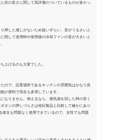
見た目の良さに関して高評価のついているものが多かっ
まり押した感じがないため扱いずらい、音がうるさいと
性に関して使用時や使用後の冷却ファンの音が大きいと
た。
持ち上げるのも大変でした。
ったので、設置場所であるキッチンの雰囲気はかなり良
機能が便利で現在も多用しています。
気になりません。例えるなら、換気扇を回した時の音く
、ボタンの押しづらさは他社製品と比較して確かにあり
る彼女も問題なく使用できているので、女性でも問題