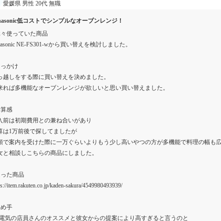
愛媛県
男性
20代
無職
anasonic低コストでシンプルなオーブンレンジ！
元々使っていた商品
nasonic NE-FS301-wから買い替えを検討しました。
きっかけ
っ越しをする際に買い替えを決めました。
来れば多機能なオーブンレンジが欲しいと思い買い替えました。
予算感
入前は初期費用との兼ね合いがあり
算は1万前後で探してましたが
頭で案内を受けた際に一万ぐらいよりもう少し高いやつの方が多機能で料理の幅も
女と相談しこちらの商品にしました。
迷った商品
ps://item.rakuten.co.jp/kaden-sakura/4549980493939/
決め手
's電気の店員さんのオススメと彼女からの提案により高すぎると言うのと