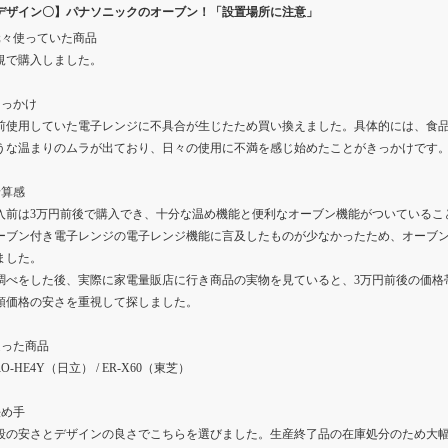
デザイン〇】パナソニックのオーブン！「設置場所に注意」
元々使っていた商品
規で購入しました。
きっかけ
前使用していた電子レンジに不具合が生じたため買い換えました。具体的には、食
うな温まりのムラが出ており、日々の使用に不満を感じ始めたことがきっかけです
予算感
入前は3万円前後で購入でき、十分な温め機能と便利なオーブン機能がついていることを求
ーブン付き電子レンジの電子レンジ機能に言及したものが少なかったため、オーブ
ました。
調べをした後、実際に家電量販店に行き商品の実物を見ていると、3万円前後の価格
頭価格の安さを重視して探しました。
迷った商品
O-HE4Y（日立） / ER-X60（東芝）
決め手
段の安さとデザインの良さでこちらを選びました。生産終了品の在庫処分のため大幅に