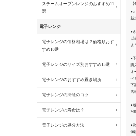
スチームオーブンレンジのおすすめ11
【
選
●
新
電子レンジ
●
以
電子レンジの価格相場は？価格順おす
よ
すめ18選
●
電子レンジのサイズ別おすすめ15選
購
オ
べ
電子レンジのおすすめ置き場所
下
店
電子レンジの掃除のコツ
●
電子レンジの寿命は？
MR
電子レンジの処分方法
●
値