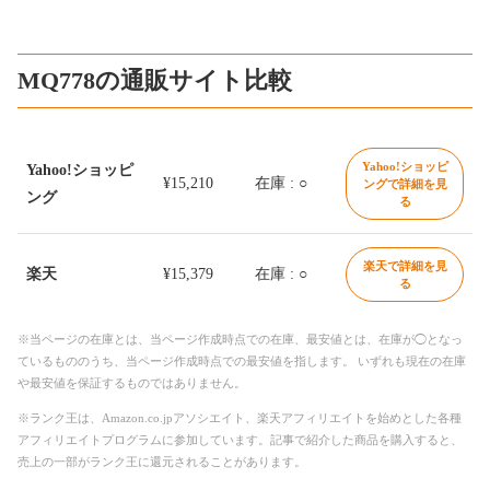
MQ778の通販サイト比較
Yahoo!ショッピ
Yahoo!ショッピ
¥15,210
在庫 : ○
ングで詳細を見
ング
る
楽天で詳細を見
楽天
¥15,379
在庫 : ○
る
※当ページの在庫とは、当ページ作成時点での在庫、最安値とは、在庫が◯となっ
ているもののうち、当ページ作成時点での最安値を指します。 いずれも現在の在庫
や最安値を保証するものではありません。
※ランク王は、Amazon.co.jpアソシエイト、楽天アフィリエイトを始めとした各種
アフィリエイトプログラムに参加しています。記事で紹介した商品を購入すると、
売上の一部がランク王に還元されることがあります。