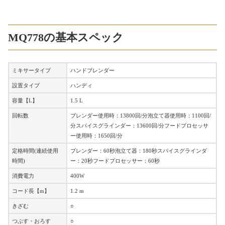
MQ778の基本スペック
ミキサータイプ
ハンドブレンダー
設置タイプ
ハンディ
容量【L】
1.5 L
回転数
ブレンダー使用時：13800回/分泡立て器使用時：1100回/
分スパイスグラインダー：13600回/分フードプロセッサ
ー使用時：1650回/分
定格時間(連続使用
ブレンダー：60秒泡立て器：180秒スパイスグラインダ
時間)
ー：20秒フードプロセッサー：60秒
消費電力
400W
コード長【m】
1.2 m
きざむ
○
つぶす・おろす
○