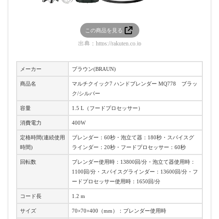
この商品を見る
出典：
https://rakuten.co.jp
メーカー
ブラウン(BRAUN)
商品名
マルチクイック7 ハンドブレンダー MQ778 ブラッ
ク/シルバー
容量
1.5 L（フードプロセッサー）
消費電力
400W
定格時間(連続使用
ブレンダー：60秒・泡立て器：180秒・スパイスグ
時間)
ラインダー：20秒・フードプロセッサー：60秒
回転数
ブレンダー使用時：13800回/分・泡立て器使用時：
1100回/分・スパイスグラインダー：13600回/分・フ
ードプロセッサー使用時：1650回/分
コード長
1.2 m
サイズ
70×70×400（mm）：ブレンダー使用時