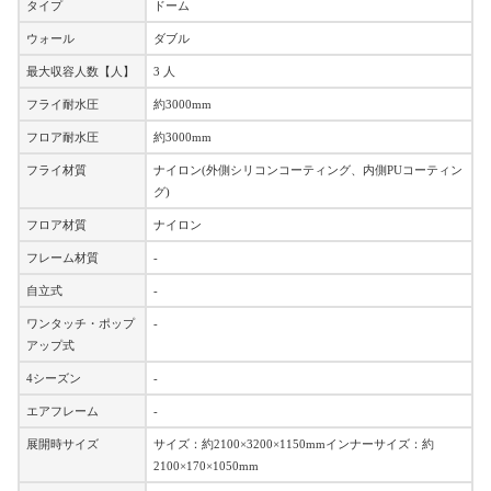
タイプ
ドーム
ウォール
ダブル
最大収容人数【人】
3 人
フライ耐水圧
約3000mm
フロア耐水圧
約3000mm
フライ材質
ナイロン(外側シリコンコーティング、内側PUコーティン
グ)
フロア材質
ナイロン
フレーム材質
-
自立式
-
ワンタッチ・ポップ
-
アップ式
4シーズン
-
エアフレーム
-
展開時サイズ
サイズ：約2100×3200×1150mmインナーサイズ：約
2100×170×1050mm