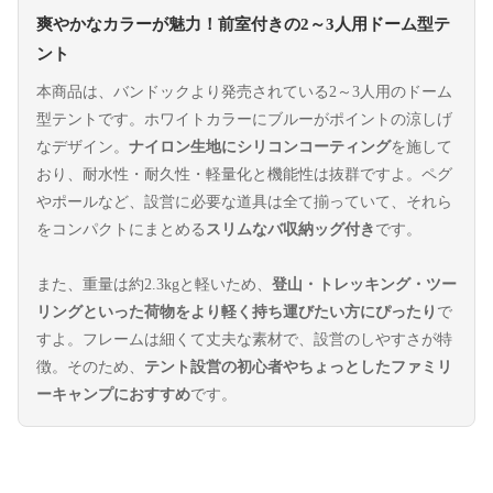
爽やかなカラーが魅力！前室付きの2～3人用ドーム型テ
ント
本商品は、バンドックより発売されている2～3人用のドーム
型テントです。ホワイトカラーにブルーがポイントの涼しげ
なデザイン。
ナイロン生地にシリコンコーティング
を施して
おり、耐水性・耐久性・軽量化と機能性は抜群ですよ。ペグ
やポールなど、設営に必要な道具は全て揃っていて、それら
をコンパクトにまとめる
スリムなバ収納ッグ付き
です。
また、重量は約2.3kgと軽いため、
登山・トレッキング・ツー
リングといった荷物をより軽く持ち運びたい方にぴったり
で
すよ。フレームは細くて丈夫な素材で、設営のしやすさが特
徴。そのため、
テント設営の初心者やちょっとしたファミリ
ーキャンプにおすすめ
です。