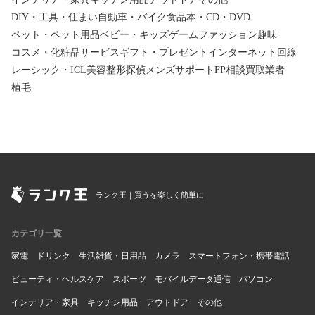
DIY・工具・住まい
自動車・バイク
食品
本・CD・DVD
ペット・ペット用品
ベビー・キッズ
ゲーム
ファッション
趣味
コスメ・化粧品
サービス
ギフト・プレゼント
インターネット回線
レーシック・ICL
美容整形
探偵
メンズサポート
FP相談
買取業者
植毛
ランク王｜買うを楽しく簡単に
カテゴリ一覧
家電
ドリンク
生活雑貨・日用品
カメラ
スマートフォン・携帯電話
ビューティ・ヘルスケア
スポーツ
モバイルデータ通信
パソコン
インテリア・家具
キッチン用品
アウトドア
その他