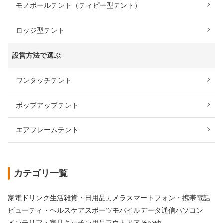
モノポールテント（ティピー型テント）
ロッジ型テント
設営方法で選ぶ
ワンタッチテント
ポップアップテント
エアフレームテント
カテゴリ一覧
家電
ドリンク
生活雑貨・日用品
カメラ
スマートフォン・携帯電話
ビューティ・ヘルスケア
スポーツ
モバイルデータ通信
パソコン
インテリア・家具
キッチン用品
アウトドア
その他