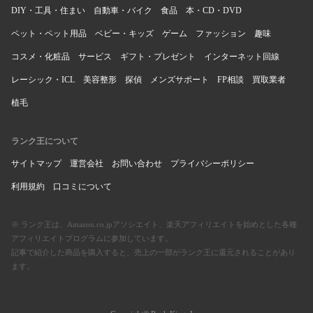
DIY・工具・住まい
自動車・バイク
食品
本・CD・DVD
ペット・ペット用品
ベビー・キッズ
ゲーム
ファッション
趣味
コスメ・化粧品
サービス
ギフト・プレゼント
インターネット回線
レーシック・ICL
美容整形
探偵
メンズサポート
FP相談
買取業者
植毛
ランク王について
サイトマップ
運営会社
お問い合わせ
プライバシーポリシー
利用規約
口コミについて
※ ランク王は、Amazon.co.jpアソシエイト、楽天アフィリエイトを始めとした各種
アフィリエイトプログラムに参加しています。
記事で紹介した商品を購入すると、売上の一部がランク王に還元されることがあり
ます。