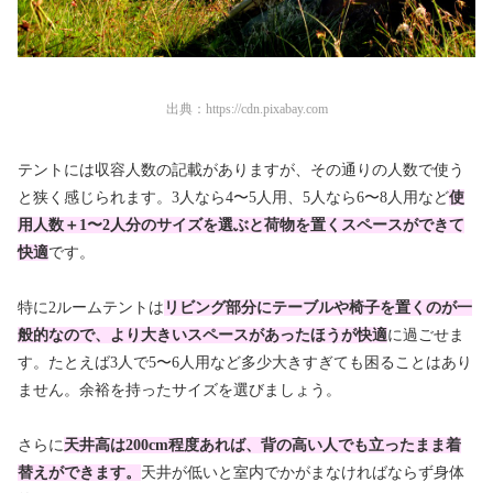
出典：
https://cdn.pixabay.com
テントには収容人数の記載がありますが、その通りの人数で使う
と狭く感じられます。3人なら4〜5人用、5人なら6〜8人用など
使
用人数＋1〜2人分のサイズを選ぶと荷物を置くスペースができて
快適
です。
特に2ルームテントは
リビング部分にテーブルや椅子を置くのが一
般的なので、より大きいスペースがあったほうが快適
に過ごせま
す。たとえば3人で5〜6人用など多少大きすぎても困ることはあり
ません。余裕を持ったサイズを選びましょう。
さらに
天井高は200cm程度あれば、背の高い人でも立ったまま着
替えができます。
天井が低いと室内でかがまなければならず身体