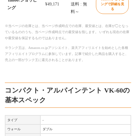
Yahoo!ショッピ
¥49,171
送料 : 無
ングで詳細を見
ング
る
料～
※当ページの在庫とは、当ページ作成時点での在庫、最安値とは、在庫が◯となっ
ているもののうち、当ページ作成時点での最安値を指します。 いずれも現在の在庫
や最安値を保証するものではありません。
※ランク王は、Amazon.co.jpアソシエイト、楽天アフィリエイトを始めとした各種
アフィリエイトプログラムに参加しています。記事で紹介した商品を購入すると、
売上の一部がランク王に還元されることがあります。
コンパクト・アルパインテント VK-60の
基本スペック
タイプ
-
ウォール
ダブル