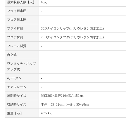
最大収容人数【人】
6 人
フライ耐水圧
-
フロア耐水圧
-
フライ材質
30Dナイロンリップ(ポリウレタン防水加工)
フロア材質
70Dナイロンタフタ(ポリウレタン防水加工)
フレーム材質
-
自立式
-
ワンタッチ・ポップ
-
アップ式
4シーズン
-
エアフレーム
-
展開時サイズ
間口260×奥行210×高さ150cm
収納時サイズ
本体：55×32cmポール：55×φ8cm
重量【kg】
4.35 kg