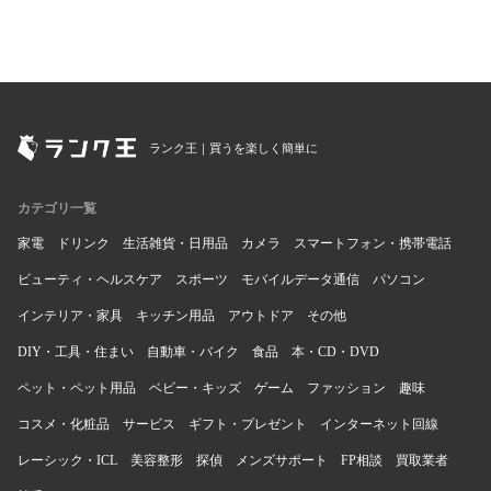
ランク王｜買うを楽しく簡単に
カテゴリ一覧
家電
ドリンク
生活雑貨・日用品
カメラ
スマートフォン・携帯電話
ビューティ・ヘルスケア
スポーツ
モバイルデータ通信
パソコン
インテリア・家具
キッチン用品
アウトドア
その他
DIY・工具・住まい
自動車・バイク
食品
本・CD・DVD
ペット・ペット用品
ベビー・キッズ
ゲーム
ファッション
趣味
コスメ・化粧品
サービス
ギフト・プレゼント
インターネット回線
レーシック・ICL
美容整形
探偵
メンズサポート
FP相談
買取業者