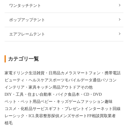
ワンタッチテント
ポップアップテント
エアフレームテント
カテゴリ一覧
家電
ドリンク
生活雑貨・日用品
カメラ
スマートフォン・携帯電話
ビューティ・ヘルスケア
スポーツ
モバイルデータ通信
パソコン
インテリア・家具
キッチン用品
アウトドア
その他
DIY・工具・住まい
自動車・バイク
食品
本・CD・DVD
ペット・ペット用品
ベビー・キッズ
ゲーム
ファッション
趣味
コスメ・化粧品
サービス
ギフト・プレゼント
インターネット回線
レーシック・ICL
美容整形
探偵
メンズサポート
FP相談
買取業者
植毛