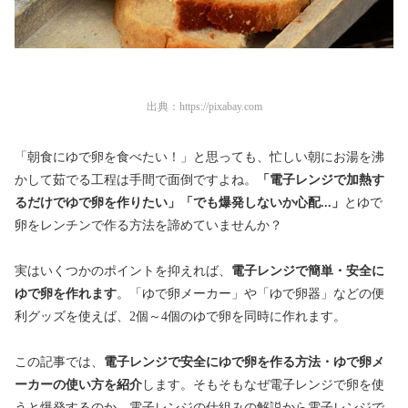
出典：
https://pixabay.com
「
朝食にゆで卵を食べたい！」と思っても、忙しい朝にお湯を沸
かして茹でる工程は手間で面倒ですよね。
「
電子レンジで加熱す
るだけでゆで卵を作りたい」「でも爆発しないか心配...」
とゆで
卵をレンチンで作る方法を諦めていませんか？
実はいくつかのポイントを抑えれば、
電子レンジで簡単・安全に
ゆで卵を作れます
。「ゆで卵メーカー」や「ゆで卵器」などの便
利グッズを使えば、2個～4個のゆで卵を同時に作れます。
この記事では、
電子レンジで安全にゆで卵を作る方法・ゆで卵メ
ーカーの使い方を紹介
します。そもそもなぜ電子レンジで卵を使
うと爆発するのか、電子レンジの仕組みの解説から電子レンジで