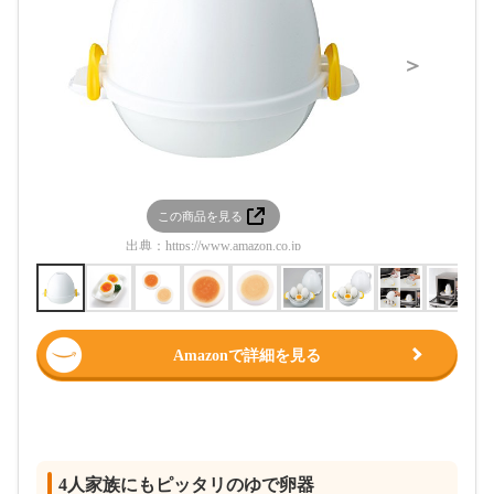
＞
この商品を見る
この
出典：
https://www.amazon.co.jp
出典：
htt
Amazonで詳細を見る
4人家族にもピッタリのゆで卵器