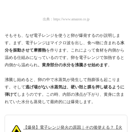
出典：
https://www.amazon.co.jp
そもそも、なぜ電子レンジを使うと卵が爆発するのか説明しま
す。まず、電子レンジはマイクロ波を出し、食べ物に含まれる
水
分を振動させて摩擦熱
を作ります。これによって食材を内側から
温める仕組みになっているのです。卵を電子レンジで加熱すると
内側から
温められ
、黄身部分の水分を沸騰させ始めます
。
沸騰し始めると、卵の中で水蒸気が発生して熱膨張も起こりま
す。そして
逃げ場がない水蒸気は、硬い殻と膜を押し破るように
弾けて
しまうのです。この時、内部の沸点が下がり、黄身に含ま
れていた水分も蒸発して最終的には爆発します。
【爆発】電子レンジ発火の原因｜その後使える？【火