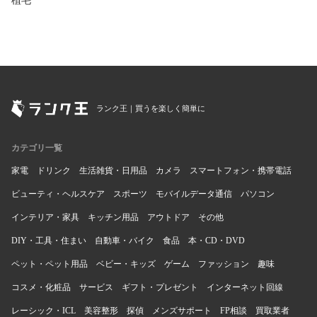
植毛
ランク王｜買うを楽しく簡単に
カテゴリ一覧
家電
ドリンク
生活雑貨・日用品
カメラ
スマートフォン・携帯電話
ビューティ・ヘルスケア
スポーツ
モバイルデータ通信
パソコン
インテリア・家具
キッチン用品
アウトドア
その他
DIY・工具・住まい
自動車・バイク
食品
本・CD・DVD
ペット・ペット用品
ベビー・キッズ
ゲーム
ファッション
趣味
コスメ・化粧品
サービス
ギフト・プレゼント
インターネット回線
レーシック・ICL
美容整形
探偵
メンズサポート
FP相談
買取業者