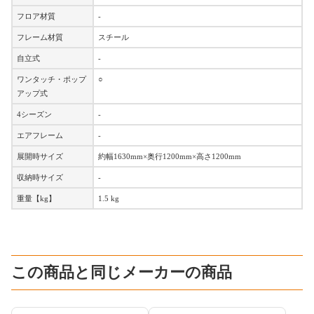
フロア材質
-
フレーム材質
スチール
自立式
-
ワンタッチ・ポップ
○
アップ式
4シーズン
-
エアフレーム
-
展開時サイズ
約幅1630mm×奥行1200mm×高さ1200mm
収納時サイズ
-
重量【kg】
1.5 kg
この商品と同じメーカーの商品