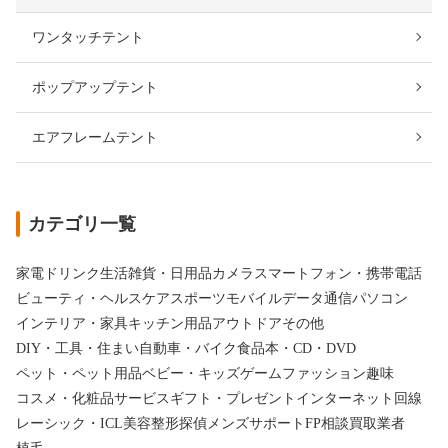
ワンタッチテント
ポップアップテント
エアフレームテント
カテゴリ一覧
家電
ドリンク
生活雑貨・日用品
カメラ
スマートフォン・携帯電話
ビューティ・ヘルスケア
スポーツ
モバイルデータ通信
パソコン
インテリア・家具
キッチン用品
アウトドア
その他
DIY・工具・住まい
自動車・バイク
食品
本・CD・DVD
ペット・ペット用品
ベビー・キッズ
ゲーム
ファッション
趣味
コスメ・化粧品
サービス
ギフト・プレゼント
インターネット回線
レーシック・ICL
美容整形
探偵
メンズサポート
FP相談
買取業者