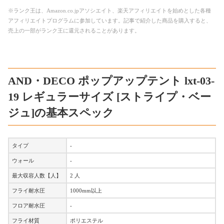
※ランク王は、Amazon.co.jpアソシエイト、楽天アフィリエイトを始めとした各種
アフィリエイトプログラムに参加しています。記事で紹介した商品を購入すると、
売上の一部がランク王に還元されることがあります。
AND・DECO ポップアップテント lxt-03-
19 レギュラーサイズ [ストライプ・ベー
ジュ]の基本スペック
タイプ
-
ウォール
-
最大収容人数【人】
2 人
フライ耐水圧
1000mm以上
フロア耐水圧
-
フライ材質
ポリエステル