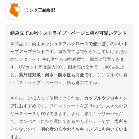
ランク王編集部
組み立て30秒！ストライプ・ベージュ柄が可愛いテント
本商品は、
両面メッシュ＆フルクローズで使い勝手のいいポ
ップアップテント
です。組み立ては袋から出して広げるだけ
のワンタッチ！ 初心者でも30秒程度で、簡単に設置できま
す。UVカット率は最大99%、耐水圧は全カラー1000㎜以上
と、
紫外線対策・耐水・防水性も万全です。
シンプルで可愛
い「ストライプ・ベージュ」柄も魅力ですね。
さらに、1〜2人まで使用できるため、
カップルやソロキャン
プにおすすめ
です。フロントシートを広げれば、大きめのフ
リースペースが確保できます。また、専用キャリーバッグ
で、コンパクトに持ち運びできるのもポイントです。場所を
とらないので、
初心者の方やおうちキャンプにも向いていま
すよ。