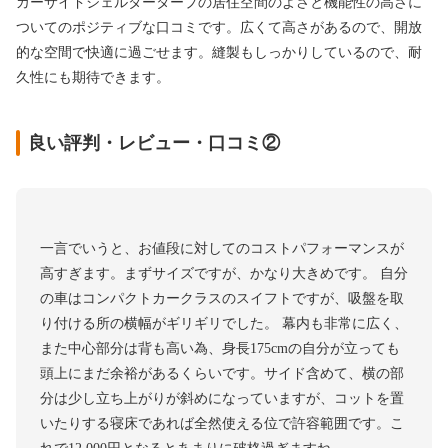
カーサイドシェルタータープの居住空間のよさと機能性の高さに
ついてのポジティブな口コミです。広くて高さがあるので、開放
的な空間で快適に過ごせます。縫製もしっかりしているので、耐
久性にも期待できます。
良い評判・レビュー・口コミ②
一言でいうと、お値段に対してのコストパフォーマンスが
高すぎます。まずサイズですが、かなり大きめです。 自分
の車はコンパクトカークラスのスイフトですが、吸盤を取
り付ける所の横幅がギリギリでした。 幕内も非常に広く、
また中心部分は背も高い為、身長175cmの自分が立っても
頭上にまだ余裕があるくらいです。サイド含めて、横の部
分は少し立ち上がりが斜めになっていますが、コットを置
いたりする寝床であれば全然使える位で許容範囲です。こ