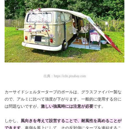
出典：
https://cdn.pixabay.com
カーサイドシェルタータープのポールは、グラスファイバー製な
ので、アルミに比べて強度が下がります。一般的に使用する分に
は問題ないですが、
激しい強風時には注意が必要
です。
しかし、
風向きを考えて設営することで、耐風性を高めることが
できます
。車側を風上にして、その反対側にタープを連結するこ