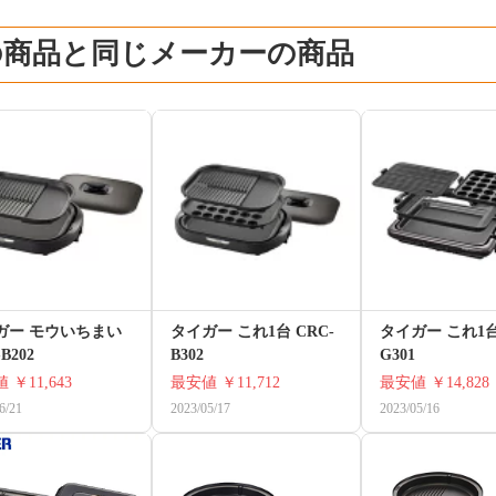
の商品と同じメーカーの商品
ガー モウいちまい
タイガー これ1台 CRC-
タイガー これ1台 
B202
B302
G301
値
￥11,643
最安値
￥11,712
最安値
￥14,828
6/21
2023/05/17
2023/05/16