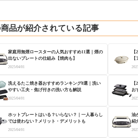
の商品が紹介されている記事
家庭用無煙ロースターの人気おすすめ11選｜煙の
【
出ないプレートの仕組み【焼肉も】
【
2025/04/01
202
洗えるたこ焼き器おすすめランキング8選｜洗い
【
やすい工夫・焦げ付きの洗い方も解説
お
2025/04/01
202
ホットプレートはいる？いらない？｜一人暮らし
油
では使わない？メリット・デメリットも
紹
2025/04/01
202