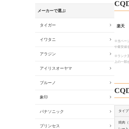
CQ
メーカーで選ぶ
タイガー
楽天
イワタニ
※当ペー
や最安値
アラジン
※ランク王
上の一部
アイリスオーヤマ
ブルーノ
CQ
象印
タイプ
パナソニック
焼肉（
プリンセス
レート