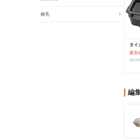
植毛
タイガ
最安
2022/0
編