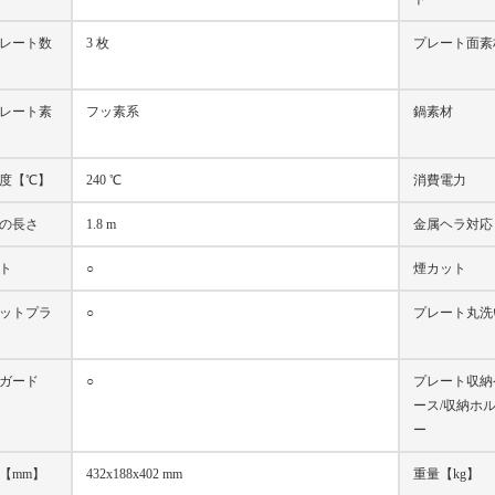
レート数
3 枚
プレート面素
レート素
フッ素系
鍋素材
度【℃】
240 ℃
消費電力
の長さ
1.8 m
金属ヘラ対応
ト
○
煙カット
ットプラ
○
プレート丸洗
ガード
○
プレート収納
ース/収納ホ
ー
【mm】
432x188x402 mm
重量【kg】