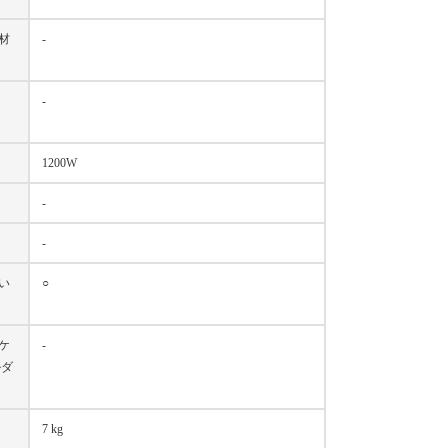
材
-
-
1200W
-
-
い
○
ケ
-
ルダ
7 kg