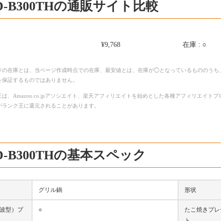
D-B300THの通販サイト比較
¥9,768
在庫 : ○
ジの在庫とは、当ページ作成時点での在庫、最安値とは、在庫が◯となっているもののうち
を保証するものではありません。
は、Amazon.co.jpアソシエイト、楽天アフィリエイトを始めとした各種アフィリエイ
がランク王に還元されることがあります。
D-B300THの基本スペック
グリル鍋
形状
波型）プ
○
たこ焼きプレ
ト