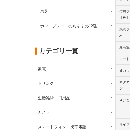
付属プ
東芝
【枚】
ホットプレートのおすすめ12選
焼肉プ
材
最高温
カテゴリ一覧
コード
家電
油カッ
マグネ
ドリンク
グ
生活雑貨・日用品
やけど
カメラ
サイズ
スマートフォン・携帯電話