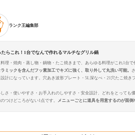
ランク王編集部
ったらこれ！1台でなんで作れるマルチなグリル鍋
板料理・焼肉・蒸し物・鍋物・たこ焼きまで、あらゆる料理がこれ1台で
セラミックを含んだフッ素加工でキズに強く、取り外して丸洗い可能。
な設計になっています。穴あき波形プレート・5L深なべ・21穴たこ焼き
いしさ・使いやすさ・お手入れのしやすさ・安全設計、どれをとっても優
句のつけどころがない1点です。
メニューごとに道具を用意するのが面倒