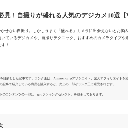
必見！自撮りが盛れる人気のデジカメ10選【Wi
にかかせない自撮り。しかしうまく「盛れる」カメラに出会えないとお悩
向いているデジカメや、自撮りテクニック、おすすめのカメラタイプや
ます！
Rを目的とした記事です。ランク王は、Amazon.co.jpアソシエイト、楽天アフィリエイ
の記事で紹介している商品を購入すると、売上の一部がランク王に還元されます。
トのコンテンツの一部は「gooランキングセレクト」を継承しております。
次