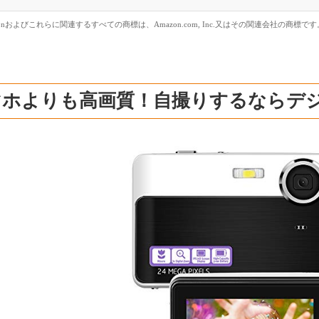
zonおよびこれらに関連するすべての商標は、Amazon.com, Inc.又はその関連会社の商標です
マホよりも高画質！自撮りするならデ