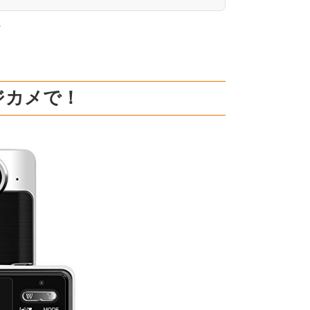
。
ジカメで！