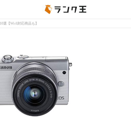
選【Wi-fi対応商品も】