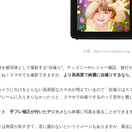
出典：
https://www.amazon.co.jp
身を被写体として撮影する”自撮り”。ディズニーやレジャー施設、旅行
よね！スマホでも撮影できますが、
より高画質で綺麗に自撮りするなら
カメラに引けをとらない高画質なスマホが増えているので「自撮りはス
フレームに入りきらなかったりと、スマホで自撮りするのって意外と難
とき、
手ブレ補正が付いたデジカメ
なら綺麗に写真を撮ることができま
メは画質が良すぎて、逆に盛れないというイメージもありますが、最近