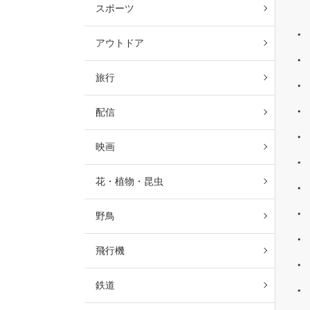
スポーツ
アウトドア
旅行
配信
映画
花・植物・昆虫
野鳥
飛行機
鉄道