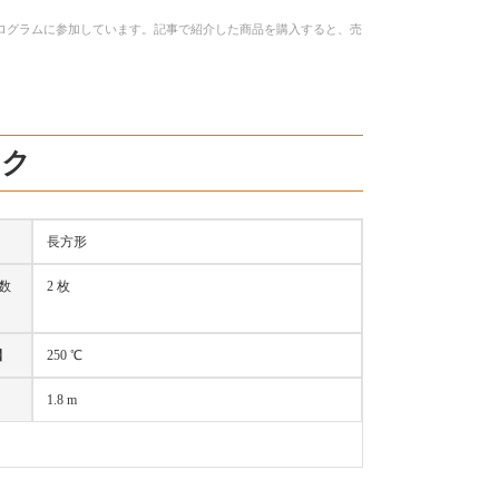
トプログラムに参加しています。記事で紹介した商品を購入すると、売
ック
長方形
数
2 枚
】
250 ℃
1.8 m