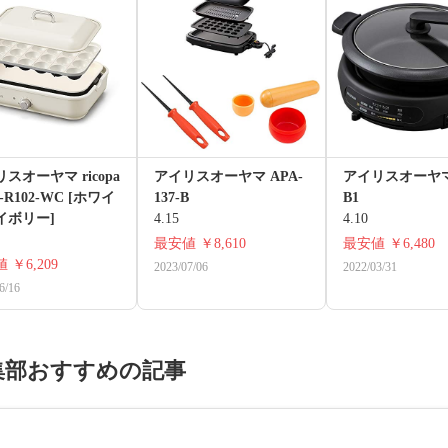
スオーヤマ ricopa
アイリスオーヤマ APA-
アイリスオーヤマ 
-R102-WC [ホワイ
137-B
B1
イボリー]
4.15
4.10
最安値
￥8,610
最安値
￥6,480
値
￥6,209
2023/07/06
2022/03/31
6/16
集部おすすめの記事