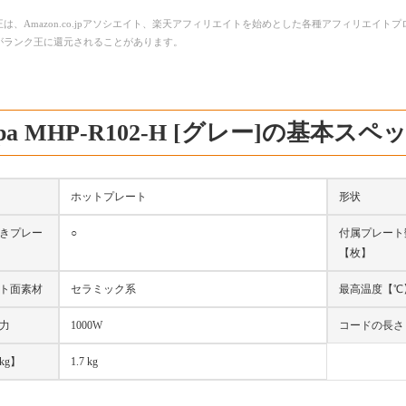
は、Amazon.co.jpアソシエイト、楽天アフィリエイトを始めとした各種アフィリエイ
がランク王に還元されることがあります。
copa MHP-R102-H [グレー]の基本スペ
ホットプレート
形状
きプレー
○
付属プレート
【枚】
ト面素材
セラミック系
最高温度【℃
力
1000W
コードの長さ
kg】
1.7 kg