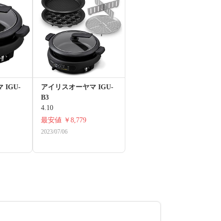
IGU-
アイリスオーヤマ IGU-
B3
4.10
最安値
￥8,779
2023/07/06