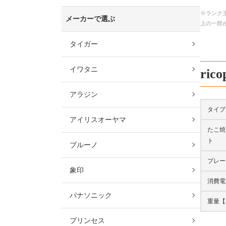
※ランク王
メーカーで選ぶ
上の一部
タイガー
イワタニ
ri
アラジン
タイプ
アイリスオーヤマ
たこ焼
ト
ブルーノ
プレー
象印
消費電
パナソニック
重量【
プリンセス