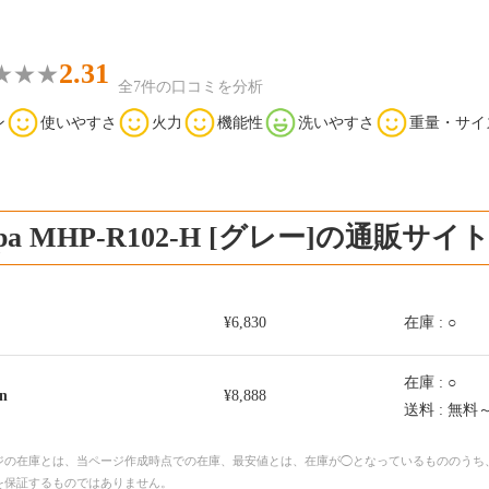
2.31
全7件の口コミを分析
ン
使いやすさ
火力
機能性
洗いやすさ
重量・サイ
copa MHP-R102-H [グレー]の通販サイ
¥6,830
在庫 : ○
在庫 : ○
n
¥8,888
送料 : 無料
ジの在庫とは、当ページ作成時点での在庫、最安値とは、在庫が◯となっているもののうち
を保証するものではありません。