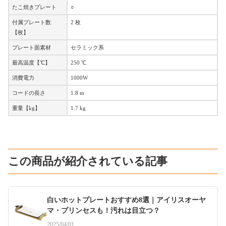
たこ焼きプレート
○
付属プレート数
2 枚
【枚】
プレート面素材
セラミック系
最高温度【℃】
250 ℃
消費電力
1000W
コードの長さ
1.8 m
重量【kg】
1.7 kg
この商品が紹介されている記事
白いホットプレートおすすめ8選｜アイリスオーヤ
マ・プリンセスも！汚れは目立つ？
2025/04/01