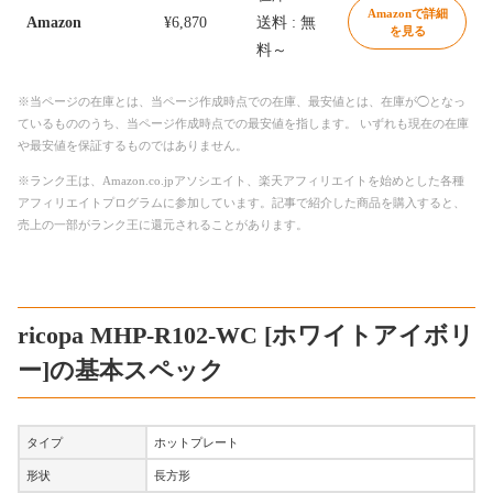
Amazonで詳細
Amazon
¥6,870
送料 : 無
を見る
料～
※当ページの在庫とは、当ページ作成時点での在庫、最安値とは、在庫が◯となっ
ているもののうち、当ページ作成時点での最安値を指します。 いずれも現在の在庫
や最安値を保証するものではありません。
※ランク王は、Amazon.co.jpアソシエイト、楽天アフィリエイトを始めとした各種
アフィリエイトプログラムに参加しています。記事で紹介した商品を購入すると、
売上の一部がランク王に還元されることがあります。
ricopa MHP-R102-WC [ホワイトアイボリ
ー]の基本スペック
タイプ
ホットプレート
形状
長方形