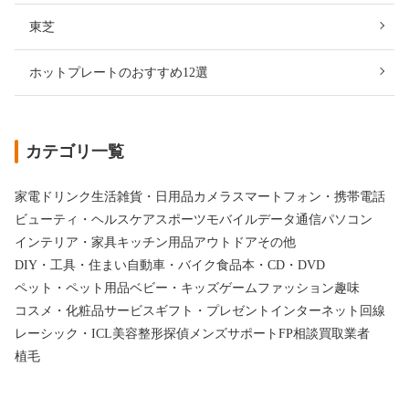
東芝
ホットプレートのおすすめ12選
カテゴリ一覧
家電
ドリンク
生活雑貨・日用品
カメラ
スマートフォン・携帯電話
ビューティ・ヘルスケア
スポーツ
モバイルデータ通信
パソコン
インテリア・家具
キッチン用品
アウトドア
その他
DIY・工具・住まい
自動車・バイク
食品
本・CD・DVD
ペット・ペット用品
ベビー・キッズ
ゲーム
ファッション
趣味
コスメ・化粧品
サービス
ギフト・プレゼント
インターネット回線
レーシック・ICL
美容整形
探偵
メンズサポート
FP相談
買取業者
植毛