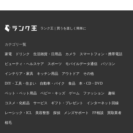
ランク王｜買うを楽しく簡単に
カテゴリ一覧
家電
ドリンク
生活雑貨・日用品
カメラ
スマートフォン・携帯電話
ビューティ・ヘルスケア
スポーツ
モバイルデータ通信
パソコン
インテリア・家具
キッチン用品
アウトドア
その他
DIY・工具・住まい
自動車・バイク
食品
本・CD・DVD
ペット・ペット用品
ベビー・キッズ
ゲーム
ファッション
趣味
コスメ・化粧品
サービス
ギフト・プレゼント
インターネット回線
レーシック・ICL
美容整形
探偵
メンズサポート
FP相談
買取業者
植毛