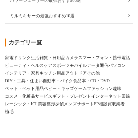
パワージューサーの最強おすすめ6選
ミルミキサーの最強おすすめ10選
カテゴリ一覧
家電
ドリンク
生活雑貨・日用品
カメラ
スマートフォン・携帯電話
ビューティ・ヘルスケア
スポーツ
モバイルデータ通信
パソコン
インテリア・家具
キッチン用品
アウトドア
その他
DIY・工具・住まい
自動車・バイク
食品
本・CD・DVD
ペット・ペット用品
ベビー・キッズ
ゲーム
ファッション
趣味
コスメ・化粧品
サービス
ギフト・プレゼント
インターネット回線
レーシック・ICL
美容整形
探偵
メンズサポート
FP相談
買取業者
植毛