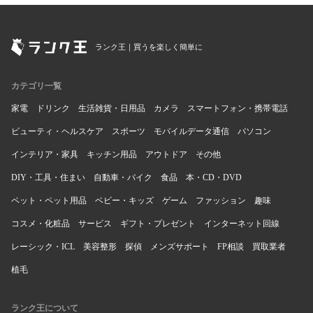
ランク王｜買うを楽しく簡単に
カテゴリ一覧
家電
ドリンク
生活雑貨・日用品
カメラ
スマートフォン・携帯電話
ビューティ・ヘルスケア
スポーツ
モバイルデータ通信
パソコン
インテリア・家具
キッチン用品
アウトドア
その他
DIY・工具・住まい
自動車・バイク
食品
本・CD・DVD
ペット・ペット用品
ベビー・キッズ
ゲーム
ファッション
趣味
コスメ・化粧品
サービス
ギフト・プレゼント
インターネット回線
レーシック・ICL
美容整形
探偵
メンズサポート
FP相談
買取業者
植毛
ランク王について