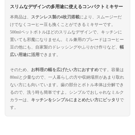
スリムなデザインの多用途に使えるコンパクトミキサー
本商品は、
ステンレス製の4枚刃搭載
により、スムージーだ
けでなくコーヒー豆も挽くことができるミキサーです。
500mlペットボトルほどのスリムなデザインで、キッチンに
置いても邪魔になりません。ミル兼用のブレードはコーヒー
豆の他にも、自家製のドレッシングやふりかけ作りなど、
幅
広い用途に活用
できます。
そのため、
お料理の幅を広げたい方におすすめ
です。容量は
80mlと少量なので、一人暮らしの方や収納場所があまり取れ
ない方にも向いています。歯の部分とボトル本体は分解でき
るので、洗う時も簡単ですよ。シンプルでおしゃれなミルク
カラーは、
キッチンをシンプルにまとめたい方にピッタリ
で
す。