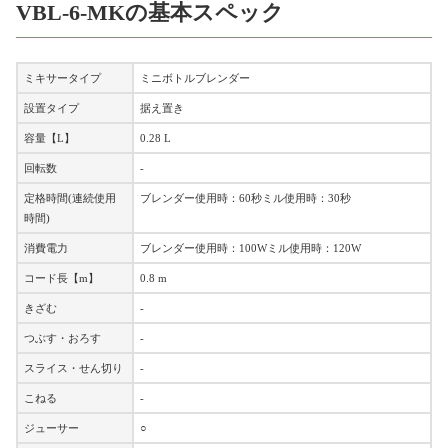
VBL-6-MKの基本スペック
ミキサータイプ
ミニボトルブレンダー
設置タイプ
据え置き
容量【L】
0.28 L
回転数
-
定格時間(連続使用
ブレンダー使用時：60秒ミル使用時：30秒
時間)
消費電力
ブレンダー使用時：100Wミル使用時：120W
コード長【m】
0.8 m
きざむ
-
つぶす・おろす
-
スライス・せん切り
-
こねる
-
ジューサー
○