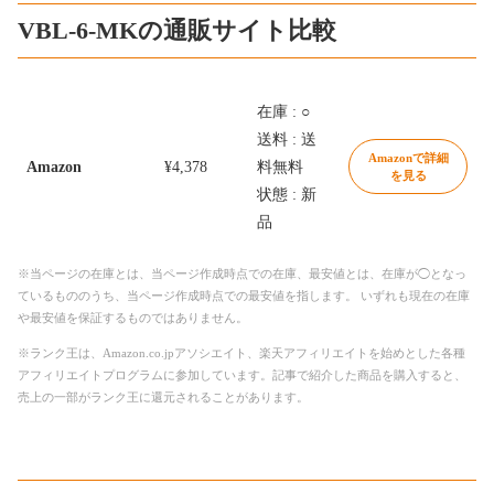
VBL-6-MKの通販サイト比較
在庫 : ○
送料 : 送
Amazonで詳細
Amazon
¥4,378
料無料
を見る
状態 : 新
品
※当ページの在庫とは、当ページ作成時点での在庫、最安値とは、在庫が◯となっ
ているもののうち、当ページ作成時点での最安値を指します。 いずれも現在の在庫
や最安値を保証するものではありません。
※ランク王は、Amazon.co.jpアソシエイト、楽天アフィリエイトを始めとした各種
アフィリエイトプログラムに参加しています。記事で紹介した商品を購入すると、
売上の一部がランク王に還元されることがあります。