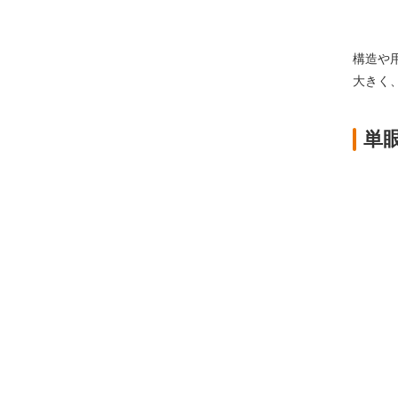
構造や
大きく
単