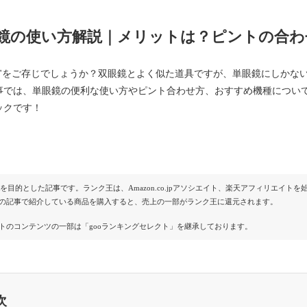
鏡の使い方解説｜メリットは？ピントの合わ
鏡"をご存じでしょうか？双眼鏡とよく似た道具ですが、単眼鏡にしかな
事では、単眼鏡の便利な使い方やピント合わせ方、おすすめ機種につい
ックです！
Rを目的とした記事です。ランク王は、Amazon.co.jpアソシエイト、楽天アフィリエイ
の記事で紹介している商品を購入すると、売上の一部がランク王に還元されます。
トのコンテンツの一部は「gooランキングセレクト」を継承しております。
次