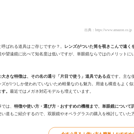
出典：
https://www.amazon.co.jp
と呼ばれる道具はご存じですか？。
レンズがついた筒を覗きこんで遠く
鏡や望遠鏡に比べて知名度は低いですが、単眼鏡ならではのメリットに
の
大きな特徴は、その名の通り「片目で使う」道具である点
です。主な
ンズが1つしか使われていないため軽量なのも魅力。用途も構造もよく似
ます。
最近ではメガネ対応モデルも増えています。
事では、
特徴や使い方・選び方・おすすめの機種まで、単眼鏡について
使い道もご紹介するので、双眼鏡やオペラグラスの購入を検討していた