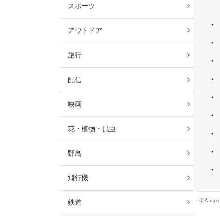
スポーツ
アウトドア
旅行
配信
映画
花・植物・昆虫
野鳥
飛行機
※Ama
鉄道