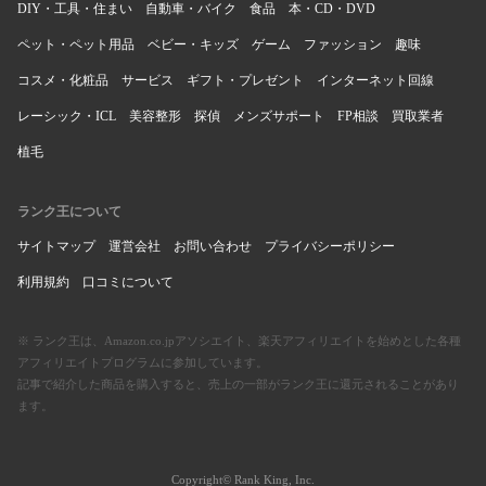
DIY・工具・住まい
自動車・バイク
食品
本・CD・DVD
ペット・ペット用品
ベビー・キッズ
ゲーム
ファッション
趣味
コスメ・化粧品
サービス
ギフト・プレゼント
インターネット回線
レーシック・ICL
美容整形
探偵
メンズサポート
FP相談
買取業者
植毛
ランク王について
サイトマップ
運営会社
お問い合わせ
プライバシーポリシー
利用規約
口コミについて
※ ランク王は、Amazon.co.jpアソシエイト、楽天アフィリエイトを始めとした各種
アフィリエイトプログラムに参加しています。
記事で紹介した商品を購入すると、売上の一部がランク王に還元されることがあり
ます。
Copyright© Rank King, Inc.