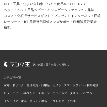
DIY・工具・住まい
自動車・バイク
食品
本・CD・DVD
ペット・ペット用品
ベビー・キッズ
ゲーム
ファッション
趣味
コスメ・化粧品
サービス
ギフト・プレゼント
インターネット回線
レーシック・ICL
美容整形
探偵
メンズサポート
FP相談
買取業者
植毛
ランク王｜買うを楽しく簡単に
カテゴリ一覧
家電
ドリンク
生活雑貨・日用品
カメラ
スマートフォン・携帯電話
ビューティ・ヘルスケア
スポーツ
モバイルデータ通信
パソコン
インテリア・家具
キッチン用品
アウトドア
その他