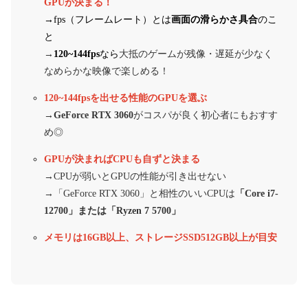
GPUが決まる！
→fps（フレームレート）とは
画面の滑らかさ具合
のこ
と
→
120~144fps
な
ら
大抵のゲームが残像・遅延が少なく
なめらかな映像で楽しめる！
120~144fpsを出せる性能のGPUを選ぶ
→GeForce RTX 3060
がコスパが良く初心者にもおすす
め◎
GPUが決まればCPUも自ずと決まる
→CPUが弱いとGPUの性能が引き出せない
→
「GeForce RTX 3060」と相性のいいCPUは
「Core i7-
12700」または「Ryzen 7 5700」
メモリは16GB以上、ストレージSSD512GB以上が目安