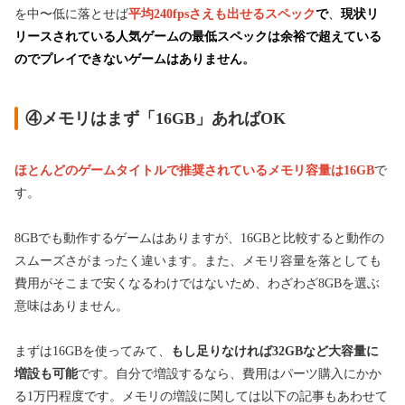
を中〜低に落とせば
平均240fpsさえも出せるスペック
で
、
現状リ
リースされている人気ゲームの最低スペックは余裕で超えている
のでプレイできないゲームはありません
。
④メモリはまず「16GB」あればOK
ほとんどのゲームタイトルで推奨されているメモリ容量は16GB
で
す。
8GBでも動作するゲームはありますが、16GBと比較すると動作の
スムーズさがまったく違います。また、メモリ容量を落としても
費用がそこまで安くなるわけではないため、わざわざ8GBを選ぶ
意味はありません。
まずは16GBを使ってみて、
もし足りなければ32GBなど大容量に
増設も可能
です。自分で増設するなら、費用はパーツ購入にかか
る1万円程度です。メモリの増設に関しては以下の記事もあわせて