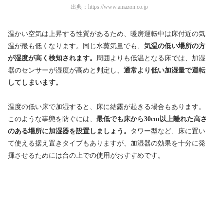
出典：
https://www.amazon.co.jp
温かい空気は上昇する性質があるため、暖房運転中は床付近の気
温が最も低くなります。同じ水蒸気量でも、
気温の低い場所の方
が湿度が高く検知されます。
周囲よりも低温となる床では、加湿
器のセンサーが湿度が高めと判定し、
通常より低い加湿量で運転
してしまいます。
温度の低い床で加湿すると、床に結露が起きる場合もあります。
このような事態を防ぐには、
最低でも床から30cm以上離れた高さ
のある場所に加湿器を設置しましょう。
タワー型など、床に置い
て使える据え置きタイプもありますが、加湿器の効果を十分に発
揮させるためには台の上での使用がおすすめです。