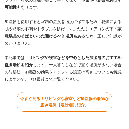
ラブル・粘膜の炎症が起こりやすくなり、
体全体へ影響を及ぼす
可能性も
あります。
加湿器を使用すると室内の湿度を適度に保てるため、乾燥による
肌や粘膜の不調やトラブルを防げます。ただし
エアコンの下・家
電製品のそばといった避けるべき場所もある
ため、正しい知識が
欠かせません。
本記事では、
リビングや寝室などを中心とした加湿器のおすすめ
置き場所を紹介
します。一人暮らしなどで置く場所が少ない場合
の対処法・加湿器の効果をアップする設置の高さについても解説
しますので、ぜひ最後までご覧ください。
今すぐ見る！リビングや寝室など加湿器の最適な
置き場所【場所別に紹介】