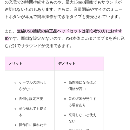
の充電で24時間持続するものや、最大15mの距離でもサウンドが
途切れないものもあります。さらに、音量調節やマイクのミュー
トボタンが耳元で簡単操作ができるタイプも発売されています。
また、
無線USB接続の純正品ヘッドセットは初心者の方におすす
め
です。面倒な設定がないので、PS4本体にUSBアダプタを差し込
むだけでサラウンドが使用できます。
メリット
デメリット
ケーブルの煩わし
高性能になるほど
さがない
価格が高い
面倒な設定不要
音の遅延が発生す
る場合あり
多少離れても使え
る
充電しないと使え
ない
操作性に優れたモ