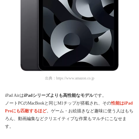
出典：
https://www.amazon.co.jp
iPad Airは
iPadシリーズよりも高性能なモデル
です。
ノートPCのMacBookと同じM1チップが搭載され、その
性能はiPad
Proにも匹敵するほど
。ゲーム・お絵描きなど趣味に使う人はもち
ろん、動画編集などクリエイティブな作業もマルチにこなせま
す。