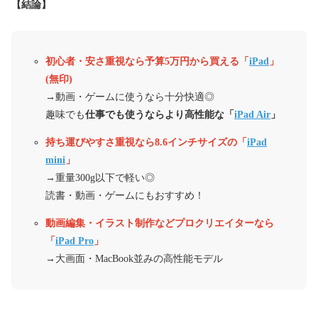
【結論】
初心者・安さ重視なら予算5万円から買える「
iPad
」
(無印)
→動画・ゲームに使うなら十分快適◎
趣味でも
仕事でも使うならより高性能な「
iPad Air
」
持ち運びやすさ重視なら8.6インチサイズの「
iPad
mini
」
→重量300g以下で軽い◎
読書・動画・ゲームにもおすすめ！
動画編集・イラスト制作などプロクリエイターなら
「
iPad Pro
」
→大画面・MacBook並みの高性能モデル