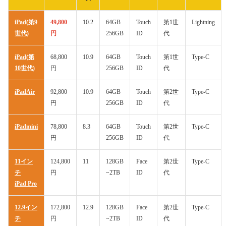
iPad(第9
49,800
10.2
64GB
Touch
第1世
Lightning
世代)
円
256GB
ID
代
iPad(第
68,800
10.9
64GB
Touch
第1世
Type-C
10世代)
円
256GB
ID
代
iPadAir
92,800
10.9
64GB
Touch
第2世
Type-C
円
256GB
ID
代
iPadmini
78,800
8.3
64GB
Touch
第2世
Type-C
円
256GB
ID
代
11イン
124,800
11
128GB
Face
第2世
Type-C
チ
円
~2TB
ID
代
iPad Pro
12.9イン
172,800
12.9
128GB
Face
第2世
Type-C
チ
円
~2TB
ID
代