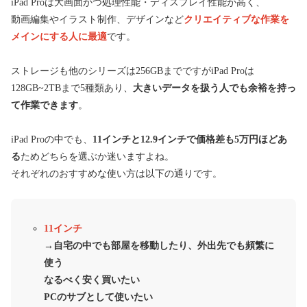
iPad Proは大画面かつ処理性能・ディスプレイ性能が高く、
動画編集やイラスト制作、デザインなど
クリエイティブな作業を
メインにする人に最適
です。
ストレージも他のシリーズは256GBまでですがiPad Proは
128GB~2TBまで5種類あり、
大きいデータを扱う人でも余裕を持っ
て作業できます
。
iPad Proの中でも、
11インチと12.9インチで価格差も5万円ほどあ
る
ためどちらを選ぶか迷いますよね。
それぞれのおすすめな使い方は以下の通りです。
11インチ
→自宅の中でも部屋を移動したり、外出先でも頻繁に
使う
なるべく安く買いたい
PCのサブとして使いたい