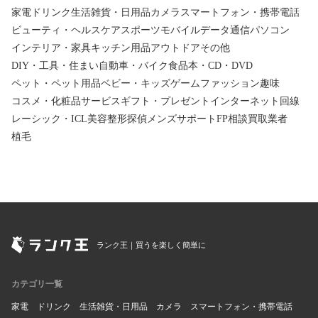
家電
ドリンク
生活雑貨・日用品
カメラ
スマートフォン・携帯電話
ビューティ・ヘルスケア
スポーツ
モバイルデータ通信
パソコン
インテリア・家具
キッチン用品
アウトドア
その他
DIY・工具・住まい
自動車・バイク
食品
本・CD・DVD
ペット・ペット用品
ベビー・キッズ
ゲーム
ファッション
趣味
コスメ・化粧品
サービス
ギフト・プレゼント
インターネット回線
レーシック・ICL
美容整形
探偵
メンズサポート
FP相談
買取業者
植毛
ランク王｜買うを楽しく簡単に
カテゴリ一覧
家電
ドリンク
生活雑貨・日用品
カメラ
スマートフォン・携帯電話