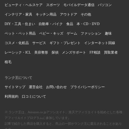
ビューティ・ヘルスケア
スポーツ
モバイルデータ通信
パソコン
インテリア・家具
キッチン用品
アウトドア
その他
DIY・工具・住まい
自動車・バイク
食品
本・CD・DVD
ペット・ペット用品
ベビー・キッズ
ゲーム
ファッション
趣味
コスメ・化粧品
サービス
ギフト・プレゼント
インターネット回線
レーシック・ICL
美容整形
探偵
メンズサポート
FP相談
買取業者
植毛
ランク王について
サイトマップ
運営会社
お問い合わせ
プライバシーポリシー
利用規約
口コミについて
※ ランク王は、Amazon.co.jpアソシエイト、楽天アフィリエイトを始めとした各種
アフィリエイトプログラムに参加しています。
記事で紹介した商品を購入すると、売上の一部がランク王に還元されることがあり