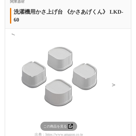
関東器材
洗濯機用かさ上げ台 《かさあげくん》 LKD-
60
＜
＞
この商品を見る
この
出典：
https://www.amazon.co.jp
出典：
htt