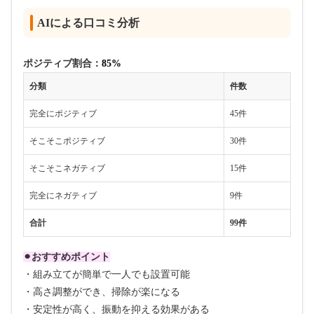
AIによる口コミ分析
ポジティブ割合：
85%
分類
件数
完全にポジティブ
45件
そこそこポジティブ
30件
そこそこネガティブ
15件
完全にネガティブ
9件
合計
99件
⚫︎おすすめポイント
・組み立てが簡単で一人でも設置可能
・高さ調整ができ、掃除が楽になる
・安定性が高く、振動を抑える効果がある