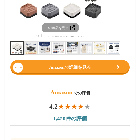
この商品を見る
この
出典：
https://www.amazon.co.jp
出典：
htt
Amazonで詳細を見る
Amazon
での評価
4.2
1,450件の評価