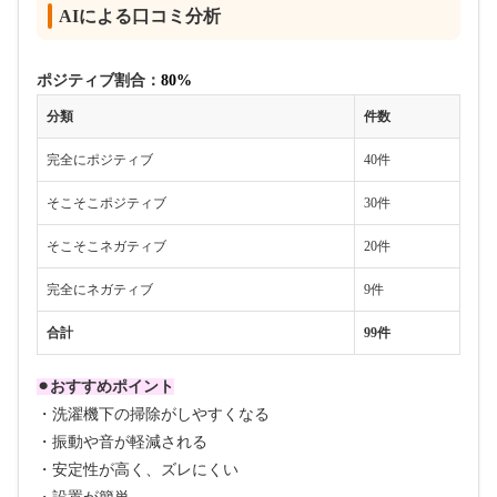
AIによる口コミ分析
ポジティブ割合：
80%
分類
件数
完全にポジティブ
40件
そこそこポジティブ
30件
そこそこネガティブ
20件
完全にネガティブ
9件
合計
99件
⚫︎おすすめポイント
・洗濯機下の掃除がしやすくなる
・振動や音が軽減される
・安定性が高く、ズレにくい