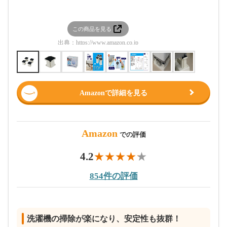
この商品を見る
この
出典：
https://www.amazon.co.jp
出典：
htt
Amazonで詳細を見る
Amazon
での評価
4.2
854件の評価
洗濯機の掃除が楽になり、安定性も抜群！