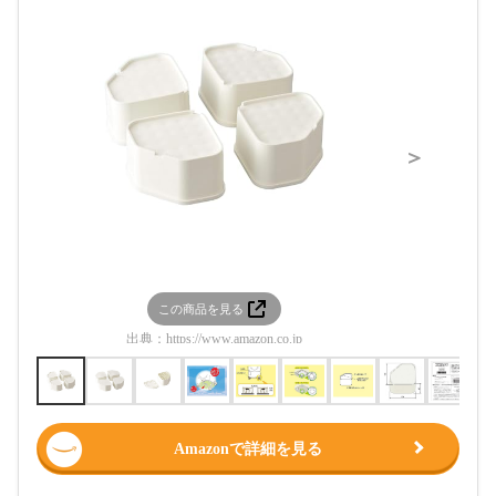
＞
この商品を見る
この
出典：
https://www.amazon.co.jp
出典：
htt
Amazonで詳細を見る