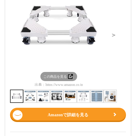
＞
この商品を見る
この
出典：
https://www.amazon.co.jp
出典：
htt
Amazonで詳細を見る