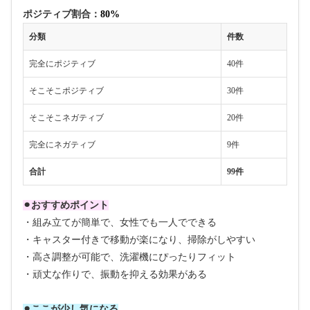
ポジティブ割合：
80%
分類
件数
完全にポジティブ
40件
そこそこポジティブ
30件
そこそこネガティブ
20件
完全にネガティブ
9件
合計
99件
⚫︎おすすめポイント
・組み立てが簡単で、女性でも一人でできる
・キャスター付きで移動が楽になり、掃除がしやすい
・高さ調整が可能で、洗濯機にぴったりフィット
・頑丈な作りで、振動を抑える効果がある
⚫︎ここが少し気になる