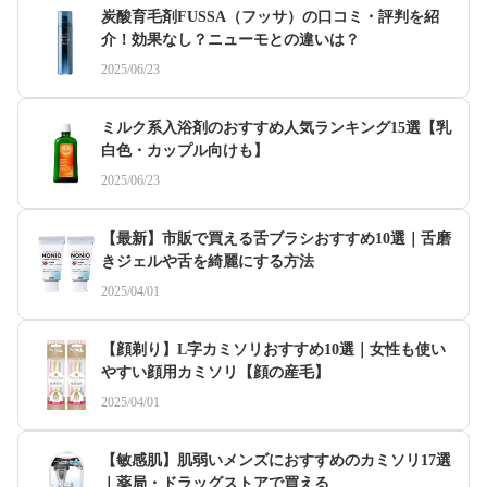
炭酸育毛剤FUSSA（フッサ）の口コミ・評判を紹
介！効果なし？ニューモとの違いは？
2025/06/23
ミルク系入浴剤のおすすめ人気ランキング15選【乳
白色・カップル向けも】
2025/06/23
【最新】市販で買える舌ブラシおすすめ10選｜舌磨
きジェルや舌を綺麗にする方法
2025/04/01
【顔剃り】L字カミソリおすすめ10選｜女性も使い
やすい顔用カミソリ【顔の産毛】
2025/04/01
【敏感肌】肌弱いメンズにおすすめのカミソリ17選
｜薬局・ドラッグストアで買える