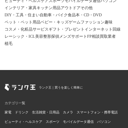
ビューティ・ヘルスケア
スポーツ
モバイルデータ通信
パソコン
インテリア・家具
キッチン用品
アウトドア
その他
DIY・工具・住まい
自動車・バイク
食品
本・CD・DVD
ペット・ペット用品
ベビー・キッズ
ゲーム
ファッション
趣味
コスメ・化粧品
サービス
ギフト・プレゼント
インターネット回線
レーシック・ICL
美容整形
探偵
メンズサポート
FP相談
買取業者
植毛
ランク王｜買うを楽しく簡単に
カテゴリ一覧
家電
ドリンク
生活雑貨・日用品
カメラ
スマートフォン・携帯電話
ビューティ・ヘルスケア
スポーツ
モバイルデータ通信
パソコン