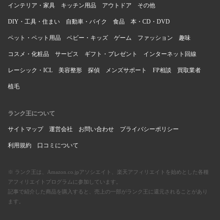
インテリア・家具
キッチン用品
アウトドア
その他
DIY・工具・住まい
自動車・バイク
食品
本・CD・DVD
ペット・ペット用品
ベビー・キッズ
ゲーム
ファッション
趣味
コスメ・化粧品
サービス
ギフト・プレゼント
インターネット回線
レーシック・ICL
美容整形
探偵
メンズサポート
FP相談
買取業者
植毛
ランク王について
サイトマップ
運営会社
お問い合わせ
プライバシーポリシー
利用規約
口コミについて
※ ランク王は、Amazon.co.jpアソシエイト、楽天アフィリエイトを始めとした各種
アフィリエイトプログラムに参加しています。
記事で紹介した商品を購入すると、売上の一部がランク王に還元されることがあり
ます。