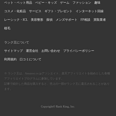
ペット・ペット用品
ベビー・キッズ
ゲーム
ファッション
趣味
コスメ・化粧品
サービス
ギフト・プレゼント
インターネット回線
レーシック・ICL
美容整形
探偵
メンズサポート
FP相談
買取業者
植毛
ランク王について
サイトマップ
運営会社
お問い合わせ
プライバシーポリシー
利用規約
口コミについて
※ ランク王は、Amazon.co.jpアソシエイト、楽天アフィリエイトを始めとした各種
アフィリエイトプログラムに参加しています。
記事で紹介した商品を購入すると、売上の一部がランク王に還元されることがあり
ます。
Copyright© Rank King, Inc.