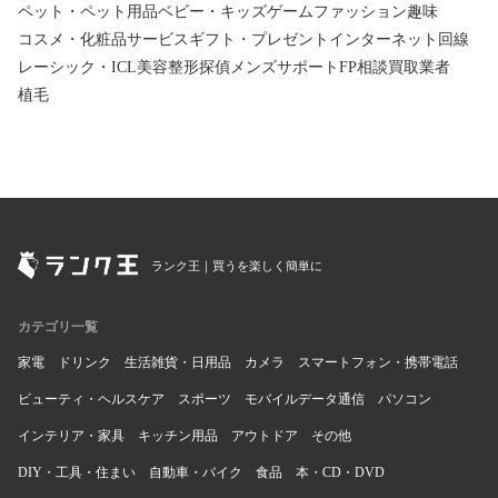
ペット・ペット用品
ベビー・キッズ
ゲーム
ファッション
趣味
コスメ・化粧品
サービス
ギフト・プレゼント
インターネット回線
レーシック・ICL
美容整形
探偵
メンズサポート
FP相談
買取業者
植毛
ランク王｜買うを楽しく簡単に
カテゴリ一覧
家電
ドリンク
生活雑貨・日用品
カメラ
スマートフォン・携帯電話
ビューティ・ヘルスケア
スポーツ
モバイルデータ通信
パソコン
インテリア・家具
キッチン用品
アウトドア
その他
DIY・工具・住まい
自動車・バイク
食品
本・CD・DVD