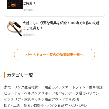
ご紹介！
2025/04/01
火起こしに必要な道具を紹介！100均で自作の火起
こし道具も！
2025/04/01
バーベキュー・焚火の新着記事一覧へ
カテゴリ一覧
家電
ドリンク
生活雑貨・日用品
カメラ
スマートフォン・携帯電話
ビューティ・ヘルスケア
スポーツ
モバイルデータ通信
パソコン
インテリア・家具
キッチン用品
アウトドア
その他
DIY・工具・住まい
自動車・バイク
食品
本・CD・DVD