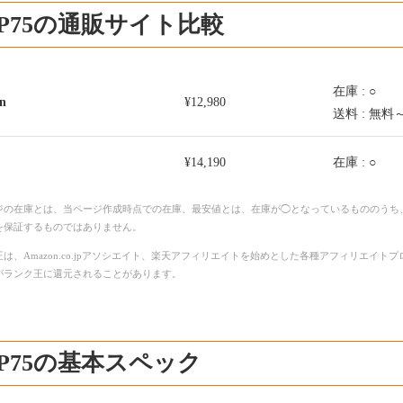
-P75の通販サイト比較
在庫 : ○
n
¥12,980
送料 : 無料
¥14,190
在庫 : ○
ジの在庫とは、当ページ作成時点での在庫、最安値とは、在庫が◯となっているもののうち
を保証するものではありません。
は、Amazon.co.jpアソシエイト、楽天アフィリエイトを始めとした各種アフィリエイ
がランク王に還元されることがあります。
-P75の基本スペック