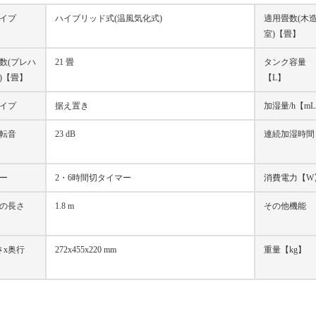
イプ
ハイブリッド式(温風気化式)
適用畳数(木
室)【畳】
数(プレハ
21 畳
タンク容量
)【畳】
【L】
イプ
据え置き
加湿量/h【m
転音
23 dB
連続加湿時間
】
ー
2・6時間切タイマー
消費電力【W
の長さ
1.8 m
その他機能
さx奥行
272x455x220 mm
重量【kg】
】