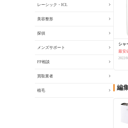
レーシック・ICL
美容整形
探偵
シャー
メンズサポート
最安
2022/0
FP相談
買取業者
編
植毛