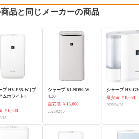
の商品と同じメーカーの商品
プ HV-P55-W [プ
シャープ KI-ND50-W
シャープ HV-G3
アムホワイト]
4.30
最安値
￥8,658
最安値
￥13,860
2022/04/20
値
￥6,600
2023/02/10
3/13