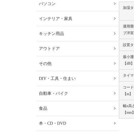
パソコン
加湿タ
インテリア・家具
適用畳
ブ洋室
キッチン用品
設置タ
アウトドア
最小運
その他
【dB
タイマ
DIY・工具・住まい
コード
自動車・バイク
【m】
幅x高
食品
【mm
本・CD・DVD