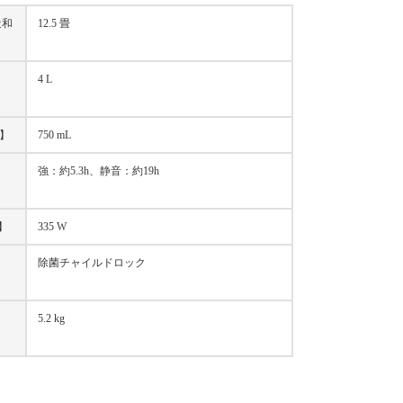
造和
12.5 畳
4 L
L】
750 mL
強：約5.3h、静音：約19h
】
335 W
除菌チャイルドロック
5.2 kg