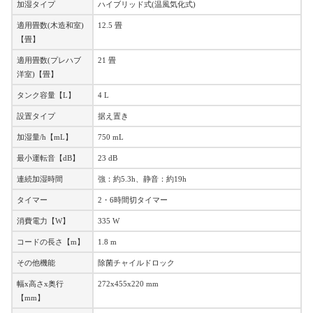
加湿タイプ
ハイブリッド式(温風気化式)
適用畳数(木造和室)
12.5 畳
【畳】
適用畳数(プレハブ
21 畳
洋室)【畳】
タンク容量【L】
4 L
設置タイプ
据え置き
加湿量/h【mL】
750 mL
最小運転音【dB】
23 dB
連続加湿時間
強：約5.3h、静音：約19h
タイマー
2・6時間切タイマー
消費電力【W】
335 W
コードの長さ【m】
1.8 m
その他機能
除菌チャイルドロック
幅x高さx奥行
272x455x220 mm
【mm】