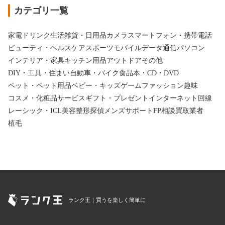
カテゴリ一覧
家電
ドリンク
生活雑貨・日用品
カメラ
スマートフォン・携帯電話
ビューティ・ヘルスケア
スポーツ
モバイルデータ通信
パソコン
インテリア・家具
キッチン用品
アウトドア
その他
DIY・工具・住まい
自動車・バイク
食品
本・CD・DVD
ペット・ペット用品
ベビー・キッズ
ゲーム
ファッション
趣味
コスメ・化粧品
サービス
ギフト・プレゼント
インターネット回線
レーシック・ICL
美容整形
探偵
メンズサポート
FP相談
買取業者
植毛
ランク王｜買うを楽しく簡単に