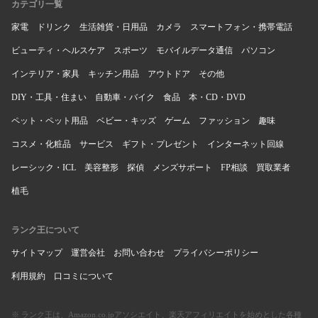
カテゴリ一覧
家電
ドリンク
生活雑貨・日用品
カメラ
スマートフォン・携帯電話
ビューティ・ヘルスケア
スポーツ
モバイルデータ通信
パソコン
インテリア・家具
キッチン用品
アウトドア
その他
DIY・工具・住まい
自動車・バイク
食品
本・CD・DVD
ペット・ペット用品
ベビー・キッズ
ゲーム
ファッション
趣味
コスメ・化粧品
サービス
ギフト・プレゼント
インターネット回線
レーシック・ICL
美容整形
探偵
メンズサポート
FP相談
買取業者
植毛
ランク王について
サイトマップ
運営会社
お問い合わせ
プライバシーポリシー
利用規約
口コミについて
※ ランク王は、Amazon.co.jpアソシエイト、楽天アフィリエイトを始めとした各種