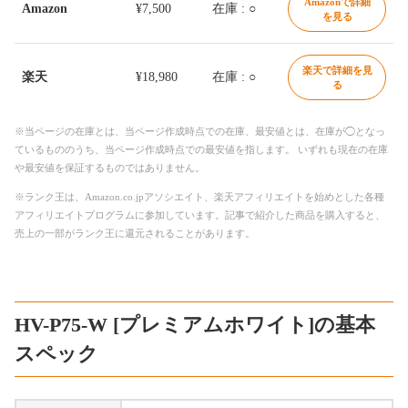
Amazonで詳細
Amazon
¥7,500
在庫 : ○
を見る
楽天で詳細を見
楽天
¥18,980
在庫 : ○
る
※当ページの在庫とは、当ページ作成時点での在庫、最安値とは、在庫が◯となっ
ているもののうち、当ページ作成時点での最安値を指します。 いずれも現在の在庫
や最安値を保証するものではありません。
※ランク王は、Amazon.co.jpアソシエイト、楽天アフィリエイトを始めとした各種
アフィリエイトプログラムに参加しています。記事で紹介した商品を購入すると、
売上の一部がランク王に還元されることがあります。
HV-P75-W [プレミアムホワイト]の基本
スペック