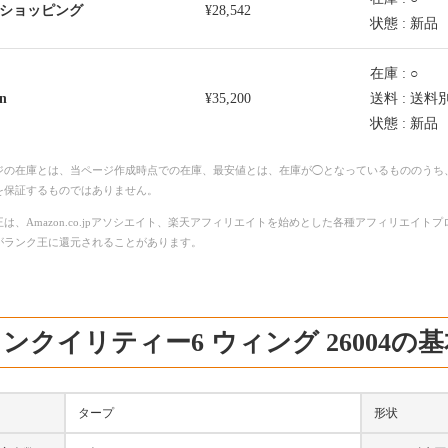
o!ショッピング
¥28,542
状態 : 新品
在庫 : ○
n
¥35,200
送料 : 送料
状態 : 新品
ジの在庫とは、当ページ作成時点での在庫、最安値とは、在庫が◯となっているもののうち
を保証するものではありません。
は、Amazon.co.jpアソシエイト、楽天アフィリエイトを始めとした各種アフィリエイ
がランク王に還元されることがあります。
ンクイリティー6 ウィング 26004の
タープ
形状