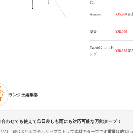
た。
Amazon
¥35,200
新
楽天
¥28,200
Yahoo!ショッピ
¥28,542
新
ング
ランク王編集部
み合わせても使えて◎日差しも雨にも対応可能な万能タープ！
商品は、68Dポリエステルリップストップ素材のタープです
重量は約1.9