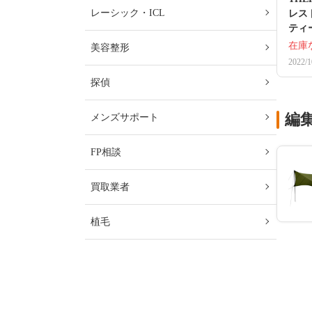
レーシック・ICL
レス
ティ
在庫
美容整形
2022/1
探偵
編
メンズサポート
FP相談
買取業者
植毛