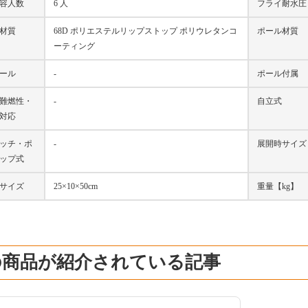
容人数
6 人
フライ耐水圧
材質
68D ポリエステルリップストップ ポリウレタンコ
ポール材質
ーティング
ール
-
ポール付属
難燃性・
-
自立式
対応
ッチ・ポ
-
展開時サイズ
ップ式
サイズ
25×10×50cm
重量【kg】
の商品が紹介されている記事