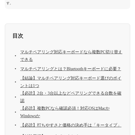
す。
目次
マルチペアリング対応キーボードなら複数PC切り替え
できる
マルチペアリングとは？Bluetoothキーボードに必要？
【結論】マルチペアリング対応キーボード選びのポイ
ントは1つ
【必読】2台・3台以上などペアリングできる台数を確
認
【必読】複数PCなら確認必須！対応OSはMacか
Windowsか
【必読】打ちやすさと価格の決め手は「キータイプ」