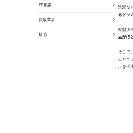
FP相談
洗濯な
るドラ
買取業者
縦型洗
植毛
品がほ
そこで
るとき
ルを手