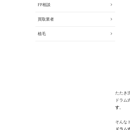
FP相談
買取業者
植毛
たたき
ドラム
す
。
そんな
ドラム