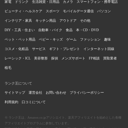
家電
ドリンク
生活雑貨・日用品
カメラ
スマートフォン・携帯電話
ビューティ・ヘルスケア
スポーツ
モバイルデータ通信
パソコン
インテリア・家具
キッチン用品
アウトドア
その他
DIY・工具・住まい
自動車・バイク
食品
本・CD・DVD
ペット・ペット用品
ベビー・キッズ
ゲーム
ファッション
趣味
コスメ・化粧品
サービス
ギフト・プレゼント
インターネット回線
レーシック・ICL
美容整形
探偵
メンズサポート
FP相談
買取業者
植毛
ランク王について
サイトマップ
運営会社
お問い合わせ
プライバシーポリシー
利用規約
口コミについて
※ ランク王は、Amazon.co.jpアソシエイト、楽天アフィリエイトを始めとした各種
アフィリエイトプログラムに参加しています。