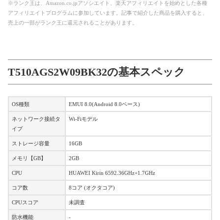
※ランク王は、Amazon.co.jpアソシエイト、楽天アフィリエイトを始めとした各種
アフィリエイトプログラムに参加しています。記事で紹介した商品を購入すると、
売上の一部がランク王に還元されることがあります。
T510AGS2W09BK32の基本スペック
OS種類
EMUI 8.0(Android 8.0ベース)
ネットワーク接続タ
Wi-Fiモデル
イプ
ストレージ容量
16GB
メモリ【GB】
2GB
CPU
HUAWEI Kirin 6592.36GHz+1.7GHz
コア数
8コア (オクタコア)
CPUスコア
未調査
防水機能
-