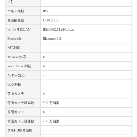
チ】
パネル種類
IPS
画面解像度
1920x1200
Wi-Fi(無線LAN)
IEEE802.11a/b/g/n/ac
Bluetooth
Bluetooth4.2
NFC対応
-
Miracast対応
○
Wi-Fi Direct対応
○
AirPlay対応
-
WiDi対応
-
背面カメラ
○
背面カメラ画素数
500 万画素
前面カメラ
○
前面カメラ画像数
200 万画素
フルHD動画撮影
-