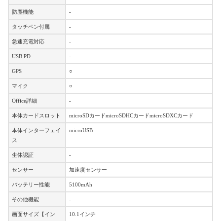
防塵機能
-
タッチペン付属
-
急速充電対応
-
USB PD
-
GPS
○
マイク
○
Office詳細
-
本体カードスロット
microSDカードmicroSDHCカードmicroSDXCカード
本体インターフェイ
microUSB
ス
生体認証
-
センサー
加速度センサー
バッテリー性能
5100mAh
その他機能
-
画面サイズ【イン
10.1インチ