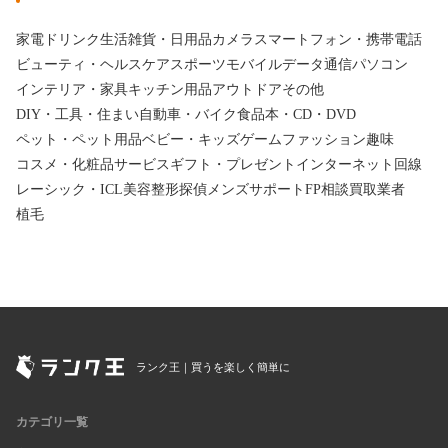
家電
ドリンク
生活雑貨・日用品
カメラ
スマートフォン・携帯電話
ビューティ・ヘルスケア
スポーツ
モバイルデータ通信
パソコン
インテリア・家具
キッチン用品
アウトドア
その他
DIY・工具・住まい
自動車・バイク
食品
本・CD・DVD
ペット・ペット用品
ベビー・キッズ
ゲーム
ファッション
趣味
コスメ・化粧品
サービス
ギフト・プレゼント
インターネット回線
レーシック・ICL
美容整形
探偵
メンズサポート
FP相談
買取業者
植毛
ランク王｜買うを楽しく簡単に
カテゴリ一覧