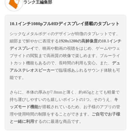
ランク王編集部
10.1インチ1080pフルHDディスプレイ搭載のタブレット
シックなメタルボディのデザインが特徴のタブレットです。
細部まで鮮やかに表現する
1920x1200の高解像度の10.1インチ
ディスプレイ
で、映画や動画の視聴をはじめ、ゲームやウェ
ブサイトの閲覧まで高画質の映像で楽しめます。ブルーライ
トカット機能もあるので、長時間の利用も安心。また、
デュ
アルステレオスピーカー
で臨場感あふれるサウンド体験も可
能です。
さらに、本体の厚みが7.8mmと薄く、約465gととても軽量で
持ち運びしやすいのも嬉しいポイントの1つ。そのうえ、
キ
ッズモード機能
が搭載されているため、お子様のアプリの管
理や使用時間の制限をすることができます。
ご自宅でお子様
と一緒に利用
するのに最適な商品です。