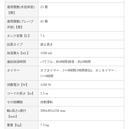
適用畳数(木造和室)
25 畳
【畳】
適用畳数(プレハブ
42 畳
洋室)【畳】
タンク容量【L】
7 L
設置タイプ
据え置き
加湿量/h【mL】
1500 mL
連続加湿時間
パワフル：約4時間/静音：約20時間
タイマー
オフタイマー：1〜9時間(1時間単位)、オンタイマー：
1〜9時間
消費電力【W】
1200 W
コードの長さ【m】
1.5 m
その他機能
自動運転
幅x高さx奥行
390x405x250 mm
【mm】
重量【kg】
7.3 kg