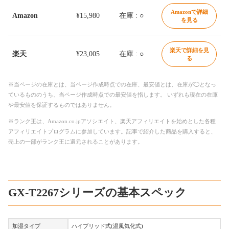
Amazonで詳細
Amazon
¥15,980
在庫 : ○
を見る
楽天で詳細を見
楽天
¥23,005
在庫 : ○
る
※当ページの在庫とは、当ページ作成時点での在庫、最安値とは、在庫が◯となっ
ているもののうち、当ページ作成時点での最安値を指します。 いずれも現在の在庫
や最安値を保証するものではありません。
※ランク王は、Amazon.co.jpアソシエイト、楽天アフィリエイトを始めとした各種
アフィリエイトプログラムに参加しています。記事で紹介した商品を購入すると、
売上の一部がランク王に還元されることがあります。
GX-T2267シリーズの基本スペック
加湿タイプ
ハイブリッド式(温風気化式)