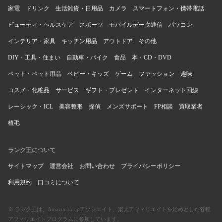
家電
ドリンク
生活雑貨・日用品
カメラ
スマートフォン・携帯電話
ビューティ・ヘルスケア
スポーツ
モバイルデータ通信
パソコン
インテリア・家具
キッチン用品
アウトドア
その他
DIY・工具・住まい
自動車・バイク
食品
本・CD・DVD
ペット・ペット用品
ベビー・キッズ
ゲーム
ファッション
趣味
コスメ・化粧品
サービス
ギフト・プレゼント
インターネット回線
レーシック・ICL
美容整形
探偵
メンズサポート
FP相談
買取業者
植毛
ランク王について
サイトマップ
運営会社
お問い合わせ
プライバシーポリシー
利用規約
口コミについて
※ ランク王は、Amazon.co.jpアソシエイト、楽天アフィリエイトを始めとした各種
アフィリエイトプログラムに参加しています。