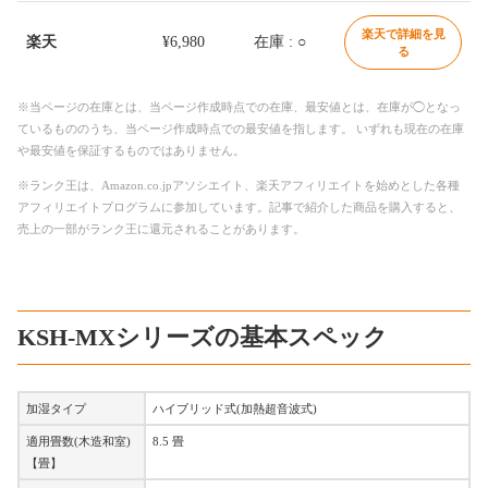
楽天で詳細を見
楽天
¥6,980
在庫 : ○
る
※当ページの在庫とは、当ページ作成時点での在庫、最安値とは、在庫が◯となっ
ているもののうち、当ページ作成時点での最安値を指します。 いずれも現在の在庫
や最安値を保証するものではありません。
※ランク王は、Amazon.co.jpアソシエイト、楽天アフィリエイトを始めとした各種
アフィリエイトプログラムに参加しています。記事で紹介した商品を購入すると、
売上の一部がランク王に還元されることがあります。
KSH-MXシリーズの基本スペック
加湿タイプ
ハイブリッド式(加熱超音波式)
適用畳数(木造和室)
8.5 畳
【畳】