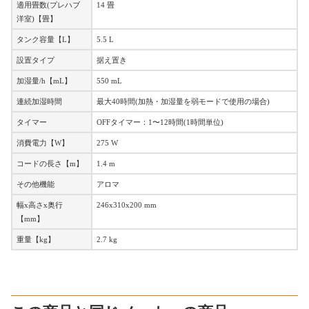
適用畳数(プレハブ
14 畳
洋室)【畳】
タンク容量【L】
5.5 L
設置タイプ
据え置き
加湿量/h【mL】
550 mL
連続加湿時間
最大40時間(加熱・加湿量を弱モードで使用の場合)
タイマー
OFFタイマー：1〜12時間(1時間単位)
消費電力【W】
275 W
コードの長さ【m】
1.4 m
その他機能
アロマ
幅x高さx奥行
246x310x200 mm
【mm】
重量【kg】
2.7 kg