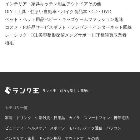
インテリア・家具
キッチン用品
アウトドア
その他
DIY・工具・住まい
自動車・バイク
食品
本・CD・DVD
ペット・ペット用品
ベビー・キッズ
ゲーム
ファッション
趣味
コスメ・化粧品
サービス
ギフト・プレゼント
インターネット回線
レーシック・ICL
美容整形
探偵
メンズサポート
FP相談
買取業者
植毛
ランク王｜買うを楽しく簡単に
カテゴリ一覧
家電
ドリンク
生活雑貨・日用品
カメラ
スマートフォン・携帯電話
ビューティ・ヘルスケア
スポーツ
モバイルデータ通信
パソコン
インテリア・家具
キッチン用品
アウトドア
その他