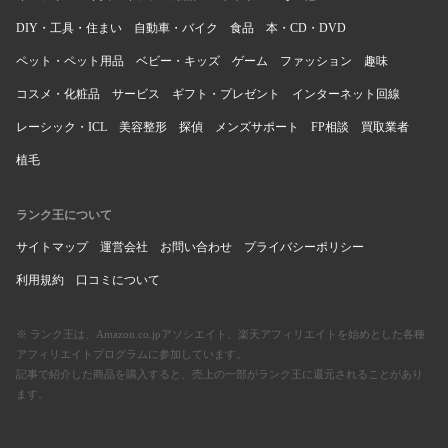
DIY・工具・住まい
自動車・バイク
食品
本・CD・DVD
ペット・ペット用品
ベビー・キッズ
ゲーム
ファッション
趣味
コスメ・化粧品
サービス
ギフト・プレゼント
インターネット回線
レーシック・ICL
美容整形
探偵
メンズサポート
FP相談
買取業者
植毛
ランク王について
サイトマップ
運営会社
お問い合わせ
プライバシーポリシー
利用規約
口コミについて
※ ランク王は、Amazon.co.jpアソシエイト、楽天アフィリエイトを始めとした各種
アフィリエイトプログラムに参加しています。
記事で紹介した商品を購入すると、売上の一部がランク王に還元されることがあり
ます。