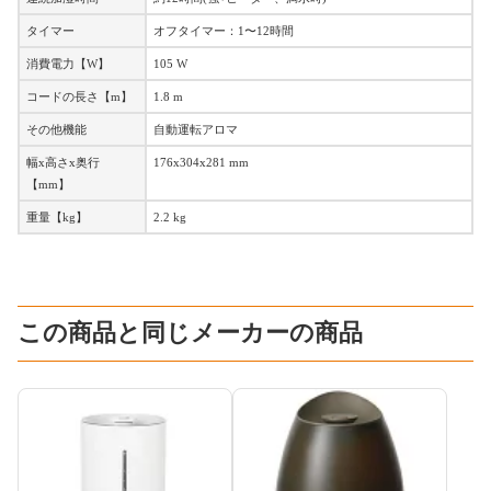
タイマー
オフタイマー：1〜12時間
消費電力【W】
105 W
コードの長さ【m】
1.8 m
その他機能
自動運転アロマ
幅x高さx奥行
176x304x281 mm
【mm】
重量【kg】
2.2 kg
この商品と同じメーカーの商品