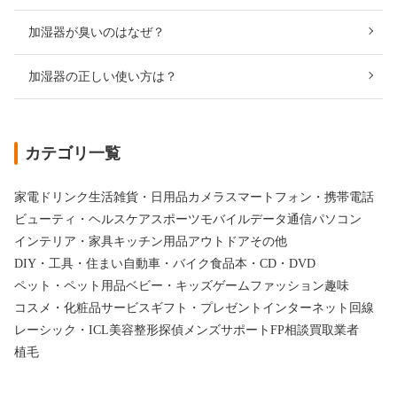
加湿器が臭いのはなぜ？
加湿器の正しい使い方は？
カテゴリ一覧
家電
ドリンク
生活雑貨・日用品
カメラ
スマートフォン・携帯電話
ビューティ・ヘルスケア
スポーツ
モバイルデータ通信
パソコン
インテリア・家具
キッチン用品
アウトドア
その他
DIY・工具・住まい
自動車・バイク
食品
本・CD・DVD
ペット・ペット用品
ベビー・キッズ
ゲーム
ファッション
趣味
コスメ・化粧品
サービス
ギフト・プレゼント
インターネット回線
レーシック・ICL
美容整形
探偵
メンズサポート
FP相談
買取業者
植毛