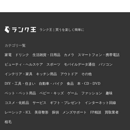
ランク王｜買うを楽しく簡単に
カテゴリ一覧
家電
ドリンク
生活雑貨・日用品
カメラ
スマートフォン・携帯電話
ビューティ・ヘルスケア
スポーツ
モバイルデータ通信
パソコン
インテリア・家具
キッチン用品
アウトドア
その他
DIY・工具・住まい
自動車・バイク
食品
本・CD・DVD
ペット・ペット用品
ベビー・キッズ
ゲーム
ファッション
趣味
コスメ・化粧品
サービス
ギフト・プレゼント
インターネット回線
レーシック・ICL
美容整形
探偵
メンズサポート
FP相談
買取業者
植毛