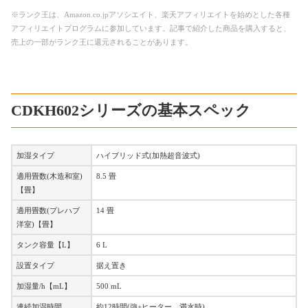
※ランク王は、Amazon.co.jpアソシエイト、楽天アフィリエイトを始めとした各種
アフィリエイトプログラムに参加しています。記事で紹介した商品を購入すると、
売上の一部がランク王に還元されることがあります。
CDKH602シリーズの基本スペック
加湿タイプ
ハイブリッド式(加熱超音波式)
適用畳数(木造和室)
8.5 畳
【畳】
適用畳数(プレハブ
14 畳
洋室)【畳】
タンク容量【L】
6 L
設置タイプ
据え置き
加湿量/h【mL】
500 mL
連続加湿時間
約12時間(強+ヒーター、満水時)