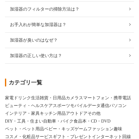
加湿器のフィルターの掃除方法は？
お手入れが簡単な加湿器は？
加湿器が臭いのはなぜ？
加湿器の正しい使い方は？
カテゴリ一覧
家電
ドリンク
生活雑貨・日用品
カメラ
スマートフォン・携帯電話
ビューティ・ヘルスケア
スポーツ
モバイルデータ通信
パソコン
インテリア・家具
キッチン用品
アウトドア
その他
DIY・工具・住まい
自動車・バイク
食品
本・CD・DVD
ペット・ペット用品
ベビー・キッズ
ゲーム
ファッション
趣味
コスメ・化粧品
サービス
ギフト・プレゼント
インターネット回線