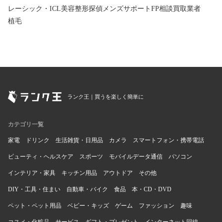
レーシック・ICL
美容整形
探偵
メンズサポート
FP相談
買取業者
植毛
ランク王｜買うを楽しく簡単に
カテゴリ一覧
家電
ドリンク
生活雑貨・日用品
カメラ
スマートフォン・携帯電話
ビューティ・ヘルスケア
スポーツ
モバイルデータ通信
パソコン
インテリア・家具
キッチン用品
アウトドア
その他
DIY・工具・住まい
自動車・バイク
食品
本・CD・DVD
ペット・ペット用品
ベビー・キッズ
ゲーム
ファッション
趣味
コスメ・化粧品
サービス
ギフト・プレゼント
インターネット回線