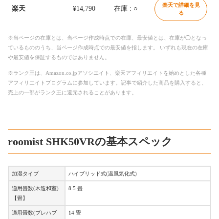
楽天で詳細を見
楽天
¥14,790
在庫 : ○
る
※当ページの在庫とは、当ページ作成時点での在庫、最安値とは、在庫が◯となっ
ているもののうち、当ページ作成時点での最安値を指します。 いずれも現在の在庫
や最安値を保証するものではありません。
※ランク王は、Amazon.co.jpアソシエイト、楽天アフィリエイトを始めとした各種
アフィリエイトプログラムに参加しています。記事で紹介した商品を購入すると、
売上の一部がランク王に還元されることがあります。
roomist SHK50VRの基本スペック
加湿タイプ
ハイブリッド式(温風気化式)
適用畳数(木造和室)
8.5 畳
【畳】
適用畳数(プレハブ
14 畳