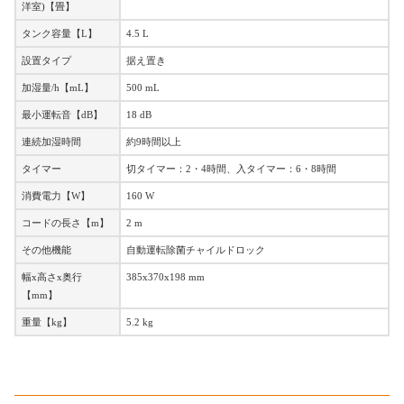
洋室)【畳】
タンク容量【L】
4.5 L
設置タイプ
据え置き
加湿量/h【mL】
500 mL
最小運転音【dB】
18 dB
連続加湿時間
約9時間以上
タイマー
切タイマー：2・4時間、入タイマー：6・8時間
消費電力【W】
160 W
コードの長さ【m】
2 m
その他機能
自動運転除菌チャイルドロック
幅x高さx奥行
385x370x198 mm
【mm】
重量【kg】
5.2 kg