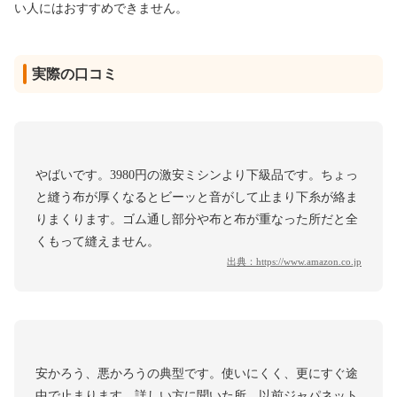
い人にはおすすめできません。
実際の口コミ
やばいです。3980円の激安ミシンより下級品です。ちょっ
と縫う布が厚くなるとビーッと音がして止まり下糸が絡ま
りまくります。ゴム通し部分や布と布が重なった所だと全
くもって縫えません。
出典：
https://www.amazon.co.jp
安かろう、悪かろうの典型です。使いにくく、更にすぐ途
中で止まります。詳しい方に聞いた所、以前ジャパネット