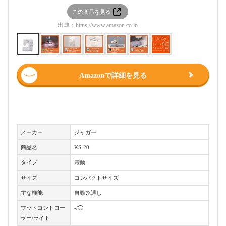
この商品を見る
この
出典：
https://www.amazon.co.jp
出典：
htt
Amazonで詳細を見る
メーカー
ジャガー
商品名
KS-20
タイプ
電動
サイズ
コンパクトサイズ
主な機能
自動糸通し
フットコントロー
-/◯
ラー/ライト