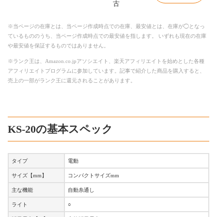
古
※当ページの在庫とは、当ページ作成時点での在庫、最安値とは、在庫が◯となっ
ているもののうち、当ページ作成時点での最安値を指します。 いずれも現在の在庫
や最安値を保証するものではありません。
※ランク王は、Amazon.co.jpアソシエイト、楽天アフィリエイトを始めとした各種
アフィリエイトプログラムに参加しています。記事で紹介した商品を購入すると、
売上の一部がランク王に還元されることがあります。
KS-20の基本スペック
タイプ
電動
サイズ【mm】
コンパクトサイズmm
主な機能
自動糸通し
ライト
○