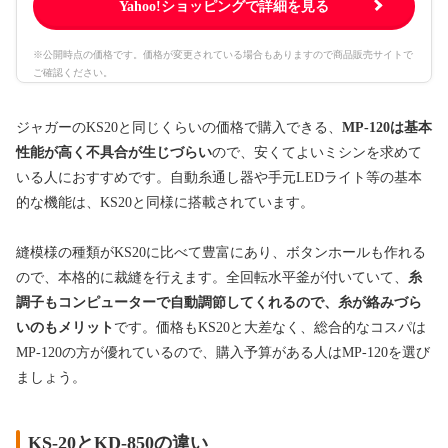
Yahoo!ショッピングで詳細を見る
※公開時点の価格です。価格が変更されている場合もありますので商品販売サイトで
ご確認ください。
ジャガーのKS20と同じくらいの価格で購入できる、
MP-120は基本
性能が高く不具合が生じづらい
ので、安くてよいミシンを求めて
いる人におすすめです。自動糸通し器や手元LEDライト等の基本
的な機能は、KS20と同様に搭載されています。
縫模様の種類がKS20に比べて豊富にあり、ボタンホールも作れる
ので、本格的に裁縫を行えます。全回転水平釜が付いていて、
糸
調子もコンピューターで自動調節してくれるので、糸が絡みづら
いのもメリット
です。価格もKS20と大差なく、総合的なコスパは
MP-120の方が優れているので、購入予算がある人はMP-120を選び
ましょう。
KS-20とKD-850の違い