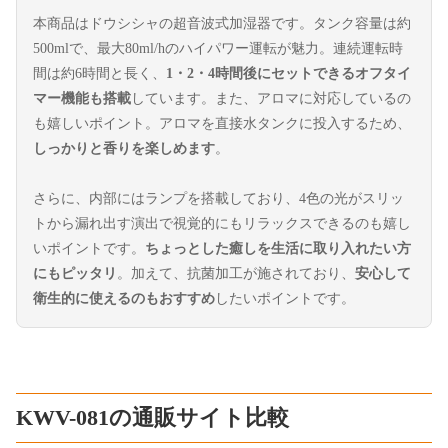
本商品はドウシシャの超音波式加湿器です。タンク容量は約
500mlで、最大80ml/hのハイパワー運転が魅力。連続運転時
間は約6時間と長く、
1・2・4時間後にセットできるオフタイ
マー機能も搭載
しています。また、アロマに対応しているの
も嬉しいポイント。アロマを直接水タンクに投入するため、
しっかりと香りを楽しめます
。
さらに、内部にはランプを搭載しており、4色の光がスリッ
トから漏れ出す演出で視覚的にもリラックスできるのも嬉し
いポイントです。
ちょっとした癒しを生活に取り入れたい方
にもピッタリ
。加えて、抗菌加工が施されており、
安心して
衛生的に使えるのもおすすめ
したいポイントです。
KWV-081の通販サイト比較