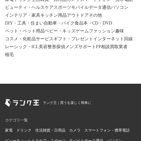
ビューティ・ヘルスケア
スポーツ
モバイルデータ通信
パソコン
インテリア・家具
キッチン用品
アウトドア
その他
DIY・工具・住まい
自動車・バイク
食品
本・CD・DVD
ペット・ペット用品
ベビー・キッズ
ゲーム
ファッション
趣味
コスメ・化粧品
サービス
ギフト・プレゼント
インターネット回線
レーシック・ICL
美容整形
探偵
メンズサポート
FP相談
買取業者
植毛
ランク王｜買うを楽しく簡単に
カテゴリ一覧
家電
ドリンク
生活雑貨・日用品
カメラ
スマートフォン・携帯電話
ビューティ・ヘルスケア
スポーツ
モバイルデータ通信
パソコン