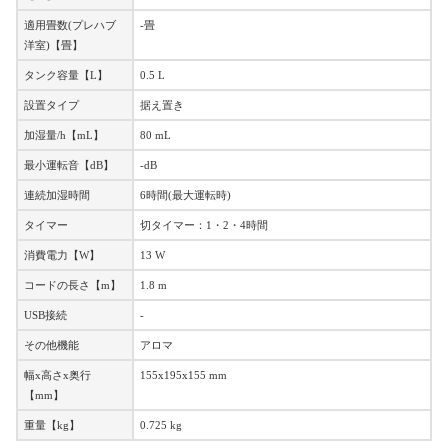
適用畳数(プレハブ
-畳
洋室)【畳】
タンク容量【L】
0.5 L
設置タイプ
据え置き
加湿量/h【mL】
80 mL
最小運転音【dB】
-dB
連続加湿時間
6時間(最大運転時)
タイマー
切タイマー：1・2・4時間
消費電力【W】
13 W
コードの長さ【m】
1.8 m
USB接続
-
その他機能
アロマ
幅x高さx奥行
155x195x155 mm
【mm】
重量【kg】
0.725 kg