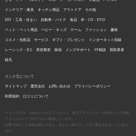
インテリア・家具
キッチン用品
アウトドア
その他
DIY・工具・住まい
自動車・バイク
食品
本・CD・DVD
ペット・ペット用品
ベビー・キッズ
ゲーム
ファッション
趣味
コスメ・化粧品
サービス
ギフト・プレゼント
インターネット回線
レーシック・ICL
美容整形
探偵
メンズサポート
FP相談
買取業者
植毛
ランク王について
サイトマップ
運営会社
お問い合わせ
プライバシーポリシー
利用規約
口コミについて
※ ランク王は、Amazon.co.jpアソシエイト、楽天アフィリエイトを始めとした各種
アフィリエイトプログラムに参加しています。
記事で紹介した商品を購入すると、売上の一部がランク王に還元されることがあり
ます。