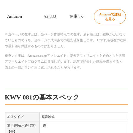
Amazonで詳細
Amazon
¥2,880
在庫 : ○
を見る
※当ページの在庫とは、当ページ作成時点での在庫、最安値とは、在庫が◯となっ
ているもののうち、当ページ作成時点での最安値を指します。 いずれも現在の在庫
や最安値を保証するものではありません。
※ランク王は、Amazon.co.jpアソシエイト、楽天アフィリエイトを始めとした各種
アフィリエイトプログラムに参加しています。記事で紹介した商品を購入すると、
売上の一部がランク王に還元されることがあります。
KWV-081の基本スペック
加湿タイプ
超音波式
適用畳数(木造和室)
-畳
【畳】