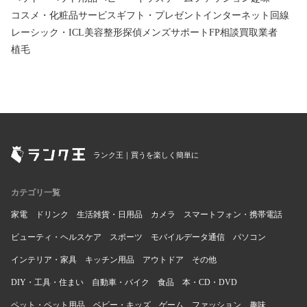
コスメ・化粧品
サービス
ギフト・プレゼント
インターネット回線
レーシック・ICL
美容整形
探偵
メンズサポート
FP相談
買取業者
植毛
ランク王｜買うを楽しく簡単に
カテゴリ一覧
家電
ドリンク
生活雑貨・日用品
カメラ
スマートフォン・携帯電話
ビューティ・ヘルスケア
スポーツ
モバイルデータ通信
パソコン
インテリア・家具
キッチン用品
アウトドア
その他
DIY・工具・住まい
自動車・バイク
食品
本・CD・DVD
ペット・ペット用品
ベビー・キッズ
ゲーム
ファッション
趣味