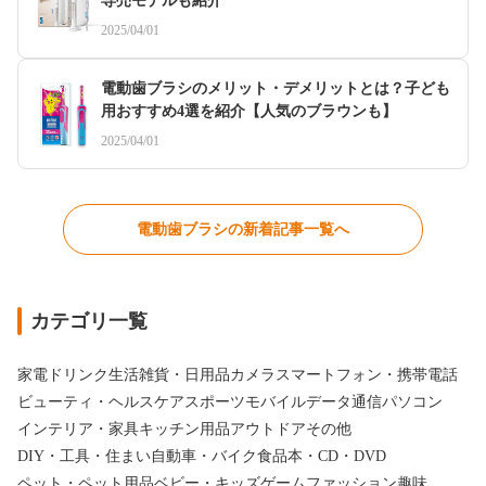
専売モデルも紹介
2025/04/01
電動歯ブラシのメリット・デメリットとは？子ども
用おすすめ4選を紹介【人気のブラウンも】
2025/04/01
電動歯ブラシの新着記事一覧へ
カテゴリ一覧
家電
ドリンク
生活雑貨・日用品
カメラ
スマートフォン・携帯電話
ビューティ・ヘルスケア
スポーツ
モバイルデータ通信
パソコン
インテリア・家具
キッチン用品
アウトドア
その他
DIY・工具・住まい
自動車・バイク
食品
本・CD・DVD
ペット・ペット用品
ベビー・キッズ
ゲーム
ファッション
趣味