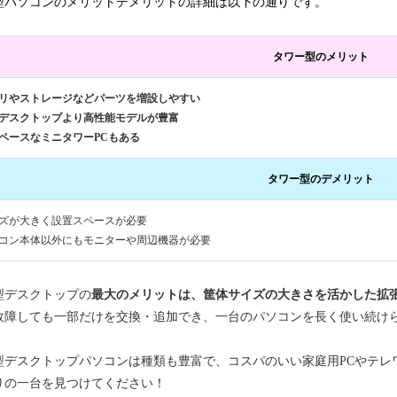
型パソコンのメリットデメリットの詳細は以下の通りです。
タワー型のメリット
リやストレージなどパーツを増設しやすい
デスクトップより高性能モデルが豊富
ペースなミニタワーPCもある
タワー型のデメリット
ズが大きく設置スペースが必要
コン本体以外にもモニターや周辺機器が必要
型デスクトップの
最大のメリットは、筐体サイズの大きさを活かした拡
故障しても一部だけを交換・追加でき、一台のパソコンを長く使い続け
型デスクトップパソコンは種類も豊富で、コスパのいい家庭用PCやテレ
りの一台を見つけてください！