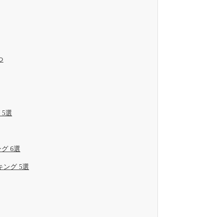
つ
5選
グ 6選
ング 5選